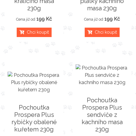
králíčího masa
plátky kachního
230g
masa 230g
199 Kč
199 Kč
Cena již od
Cena již od
Chci koupit
Chci koupit
Pochoutka
Pochoutka
Prospera Plus
Prospera Plus
sendviče z
rybičky obalené
kachního masa
kuřetem 230g
230g