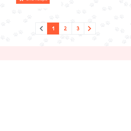
1
2
3
Hledej-granule
.cz
Hledáte, kde koupit granule, kapsičky nebo konzervy
pro své zvířecí mazlíčky?
Vyhledejte krmivo, stelivo, obojky na našich
stránkách, vložte je do našeho pomyslného košíku a
nechte si zobrazit e-shopy, které mají produkty