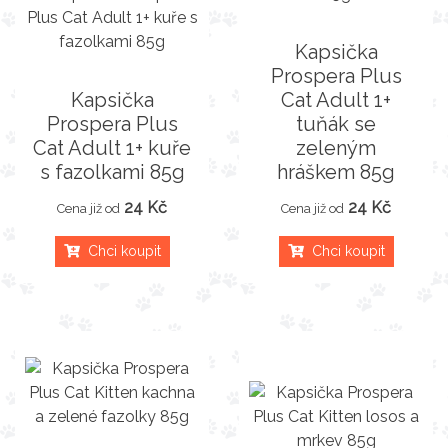
Kapsička
Prospera Plus
Kapsička
Cat Adult 1+
Prospera Plus
tuňák se
Cat Adult 1+ kuře
zeleným
s fazolkami 85g
hráškem 85g
24 Kč
24 Kč
Cena již od
Cena již od
Chci koupit
Chci koupit