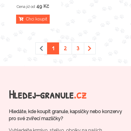
49 Kč
Cena již od
Chci koupit
1
2
3
Hledej-granule
.cz
Hledáte, kde koupit granule, kapsičky nebo konzervy
pro své zvířecí mazlíčky?
Vyhledejte krmivo, stelivo, obojky na našich