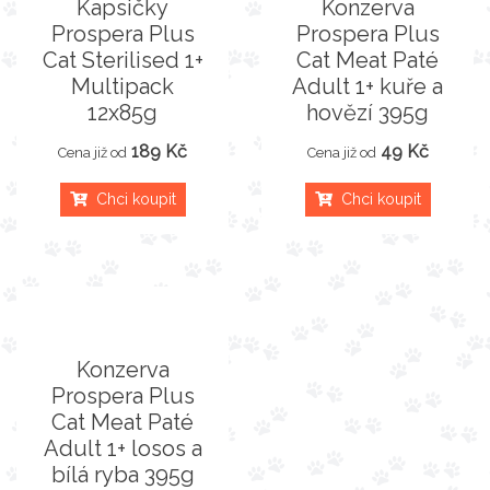
Kapsičky
Konzerva
Prospera Plus
Prospera Plus
Cat Sterilised 1+
Cat Meat Paté
Multipack
Adult 1+ kuře a
12x85g
hovězí 395g
189 Kč
49 Kč
Cena již od
Cena již od
Chci koupit
Chci koupit
Konzerva
Prospera Plus
Cat Meat Paté
Adult 1+ losos a
bílá ryba 395g