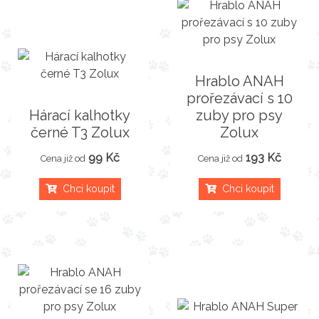
Hrablo ANAH
prořezávací s 10
Hárací kalhotky
zuby pro psy
černé T3 Zolux
Zolux
99 Kč
193 Kč
Cena již od
Cena již od
Chci koupit
Chci koupit