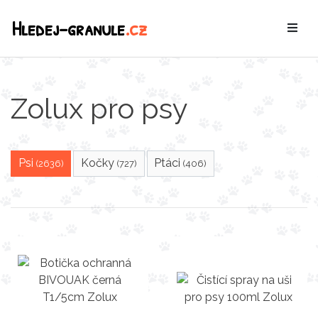
Hledej-granule
.cz
Zolux pro psy
Psi
Kočky
Ptáci
(2636)
(727)
(406)