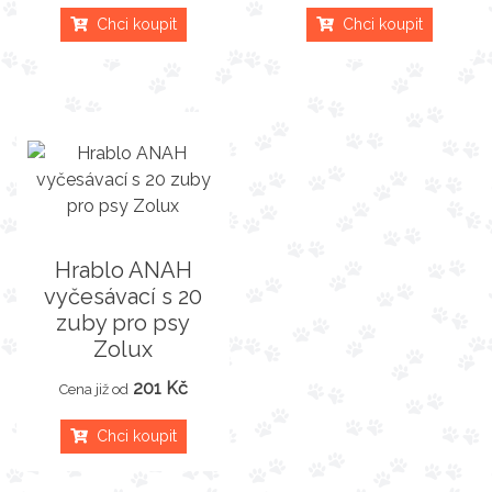
Chci koupit
Chci koupit
Hrablo ANAH
vyčesávací s 20
zuby pro psy
Zolux
201 Kč
Cena již od
Chci koupit