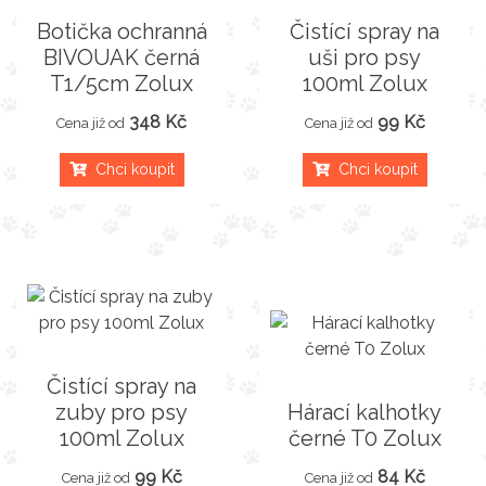
Botička ochranná
Čistící spray na
BIVOUAK černá
uši pro psy
T1/5cm Zolux
100ml Zolux
348 Kč
99 Kč
Cena již od
Cena již od
Chci koupit
Chci koupit
Čistící spray na
zuby pro psy
Hárací kalhotky
100ml Zolux
černé T0 Zolux
99 Kč
84 Kč
Cena již od
Cena již od