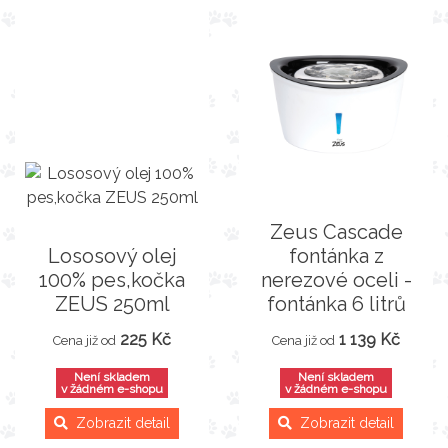
Zeus Cascade
Lososový olej
fontánka z
100% pes,kočka
nerezové oceli -
ZEUS 250ml
fontánka 6 litrů
225 Kč
1 139 Kč
Cena již od
Cena již od
Není skladem
Není skladem
v žádném e-shopu
v žádném e-shopu
Zobrazit detail
Zobrazit detail