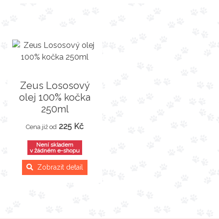
Zeus Lososový
olej 100% kočka
250ml
225 Kč
Cena již od
Není skladem
v žádném e-shopu
Zobrazit detail