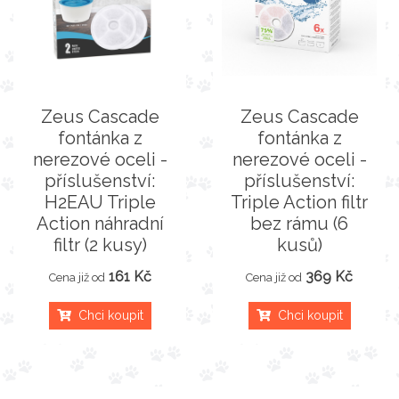
Zeus Cascade
Zeus Cascade
fontánka z
fontánka z
nerezové oceli -
nerezové oceli -
příslušenství:
příslušenství:
H2EAU Triple
Triple Action filtr
Action náhradní
bez rámu (6
filtr (2 kusy)
kusů)
161 Kč
369 Kč
Cena již od
Cena již od
Chci koupit
Chci koupit