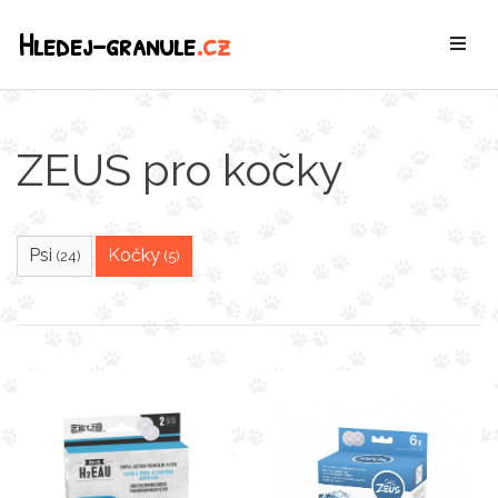
Hledej-granule
.cz
ZEUS pro kočky
Psi
Kočky
(24)
(5)