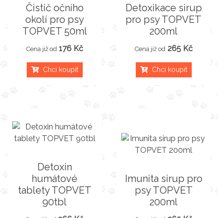
Čistič očního
Detoxikace sirup
okolí pro psy
pro psy TOPVET
TOPVET 50ml
200ml
176 Kč
265 Kč
Cena již od
Cena již od
Chci koupit
Chci koupit
Detoxin
humátové
Imunita sirup pro
tablety TOPVET
psy TOPVET
90tbl
200ml