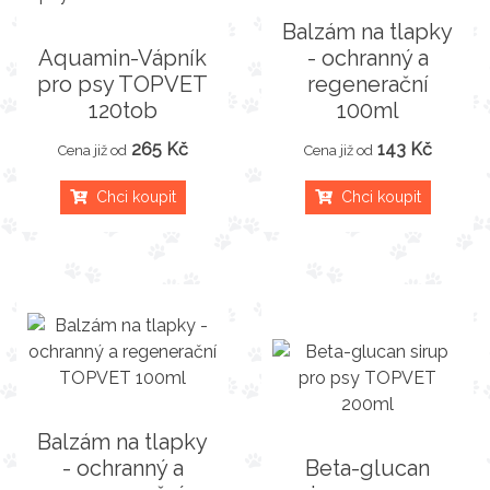
Balzám na tlapky
Aquamin-Vápník
- ochranný a
pro psy TOPVET
regenerační
120tob
100ml
265 Kč
143 Kč
Cena již od
Cena již od
Chci koupit
Chci koupit
Balzám na tlapky
- ochranný a
Beta-glucan