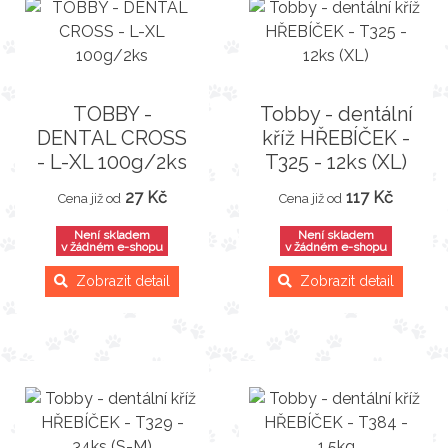
TOBBY -
Tobby - dentální
DENTAL CROSS
kříž HŘEBÍČEK -
- L-XL 100g/2ks
T325 - 12ks (XL)
27 Kč
117 Kč
Cena již od
Cena již od
Není skladem
Není skladem
v žádném e-shopu
v žádném e-shopu
Zobrazit detail
Zobrazit detail