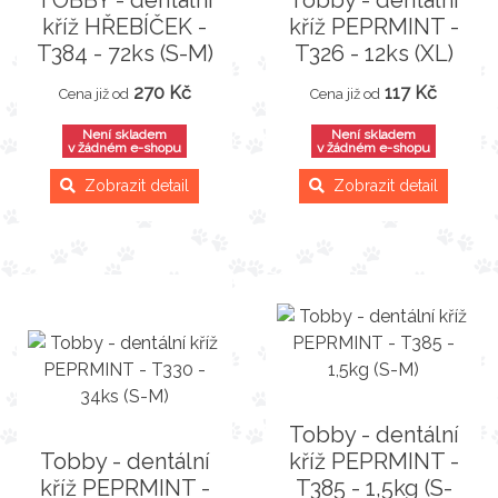
kříž HŘEBÍČEK -
kříž PEPRMINT -
T384 - 72ks (S-M)
T326 - 12ks (XL)
270 Kč
117 Kč
Cena již od
Cena již od
Není skladem
Není skladem
v žádném e-shopu
v žádném e-shopu
Zobrazit detail
Zobrazit detail
Tobby - dentální
Tobby - dentální
kříž PEPRMINT -
kříž PEPRMINT -
T385 - 1,5kg (S-