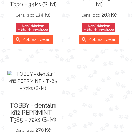
T330 - 34ks (S-M)
M)
134 Kč
263 Kč
Cena již od
Cena již od
Není skladem
Není skladem
v žádném e-shopu
v žádném e-shopu
Zobrazit detail
Zobrazit detail
TOBBY - dentální
kříž PEPRMINT -
T385 - 72ks (S-M)
270 Kč
Cena již od