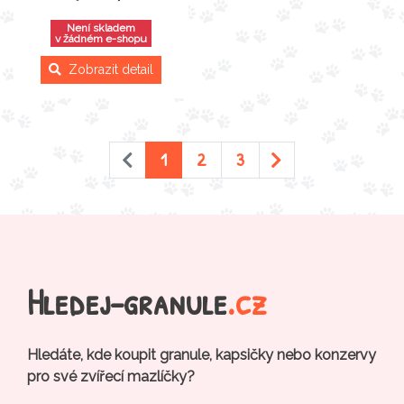
Není skladem
v žádném e-shopu
Zobrazit detail
1
2
3
Hledej-granule
.cz
Hledáte, kde koupit granule, kapsičky nebo konzervy
pro své zvířecí mazlíčky?