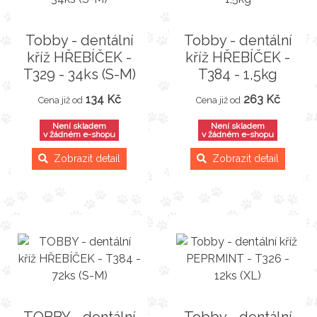
Tobby - dentální
Tobby - dentální
kříž HŘEBÍČEK -
kříž HŘEBÍČEK -
T329 - 34ks (S-M)
T384 - 1,5kg
134 Kč
263 Kč
Cena již od
Cena již od
Není skladem
Není skladem
v žádném e-shopu
v žádném e-shopu
Zobrazit detail
Zobrazit detail
TOBBY - dentální
Tobby - dentální