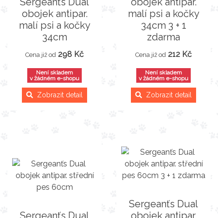
Sergeanťs Dual
obojek antipar.
obojek antipar.
malí psi a kočky
malí psi a kočky
34cm 3 + 1
34cm
zdarma
298 Kč
212 Kč
Cena již od
Cena již od
Není skladem
Není skladem
v žádném e-shopu
v žádném e-shopu
Zobrazit detail
Zobrazit detail
Sergeanťs Dual
Sergeanťs Dual
obojek antipar.