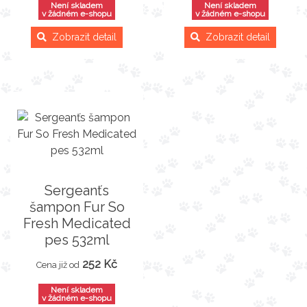
Není skladem
Není skladem
v žádném e-shopu
v žádném e-shopu
Zobrazit detail
Zobrazit detail
Sergeanťs
šampon Fur So
Fresh Medicated
pes 532ml
252 Kč
Cena již od
Není skladem
v žádném e-shopu