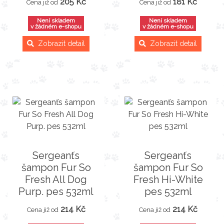
205 Kč
181 Kč
Cena již od
Cena již od
Není skladem
Není skladem
v žádném e-shopu
v žádném e-shopu
Zobrazit detail
Zobrazit detail
Sergeanťs
Sergeanťs
šampon Fur So
šampon Fur So
Fresh All Dog
Fresh Hi-White
Purp. pes 532ml
pes 532ml
214 Kč
214 Kč
Cena již od
Cena již od