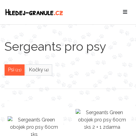
Hledej-granule
.cz
Sergeants pro psy
Psi
Kočky
(21)
(4)