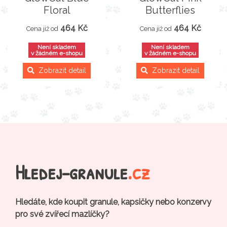
Floral
Butterflies
464 Kč
464 Kč
Cena již od
Cena již od
Není skladem
Není skladem
v žádném e-shopu
v žádném e-shopu
Zobrazit detail
Zobrazit detail
Hledej-granule
.cz
Hledáte, kde koupit granule, kapsičky nebo konzervy
pro své zvířecí mazlíčky?