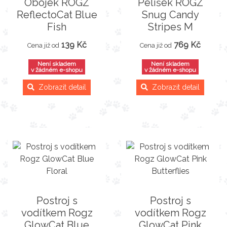
Obojek ROGZ
Pelíšek ROGZ
ReflectoCat Blue
Snug Candy
Fish
Stripes M
139 Kč
769 Kč
Cena již od
Cena již od
Není skladem
Není skladem
v žádném e-shopu
v žádném e-shopu
Zobrazit detail
Zobrazit detail
Postroj s
Postroj s
vodítkem Rogz
vodítkem Rogz
GlowCat Blue
GlowCat Pink