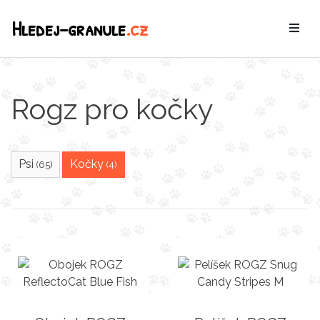
Hledej-granule
.cz
Rogz pro kočky
Psi
Kočky
(65)
(4)