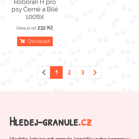
Roboran H pro
psy Černé a Bílé
100tbl
232 Kč
Cena již od
Chci koupit
1
2
3
Hledej-granule
.cz