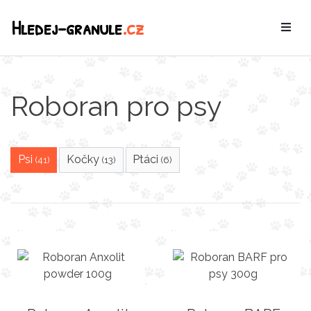
Hledej-granule
.cz
Roboran pro psy
Psi
Kočky
Ptáci
(41)
(13)
(6)