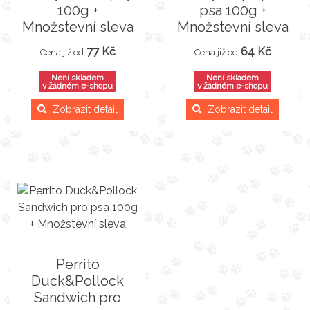
100g +
psa 100g +
Množstevní sleva
Množstevní sleva
77 Kč
64 Kč
Cena již od
Cena již od
Není skladem
Není skladem
v žádném e-shopu
v žádném e-shopu
Zobrazit detail
Zobrazit detail
Perrito
Duck&Pollock
Sandwich pro