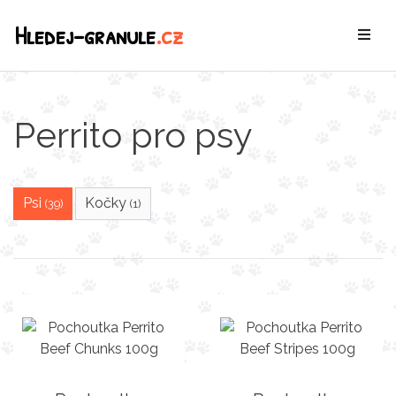
Hledej-granule
.cz
Perrito pro psy
Psi
Kočky
(39)
(1)