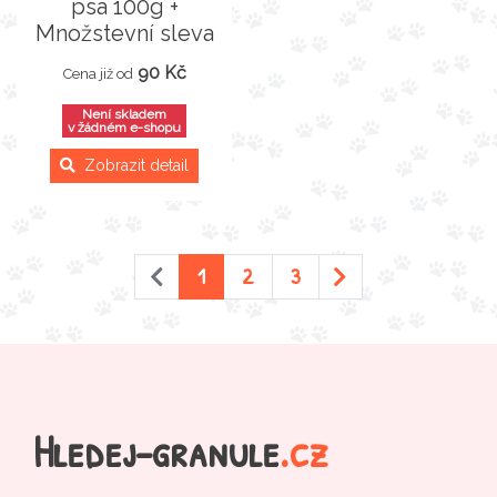
psa 100g +
Množstevní sleva
90 Kč
Cena již od
Není skladem
v žádném e-shopu
Zobrazit detail
1
2
3
Hledej-granule
.cz