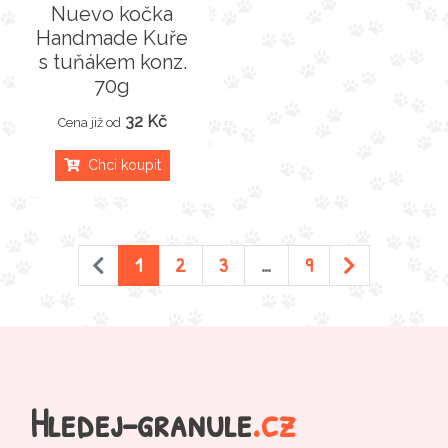
Nuevo kočka
Handmade Kuře
s tuňákem konz.
70g
32 Kč
Cena již od
Chci koupit
1
2
3
…
9
Hledej-granule
.cz