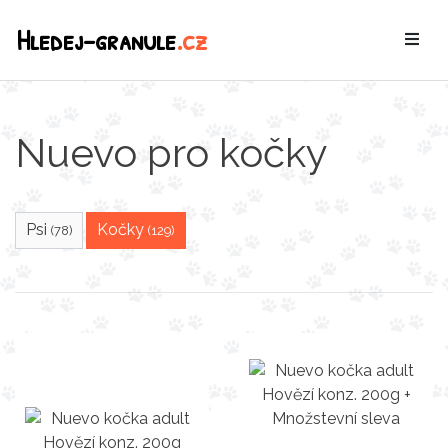
Hledej-granule
.cz
Nuevo pro kočky
Psi
Kočky
(78)
(129)