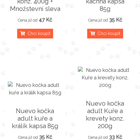
konz. 400g +
kachna kapsa
Množstevní sleva
85g
47 Kč
35 Kč
Cena již od
Cena již od
Chci koupit
Chci koupit
Nuevo kočka
Nuevo kočka
adult Kuře a
adult kuře a
krevety konz.
králík kapsa 85g
200g
35 Kč
33 Kč
Cena již od
Cena již od