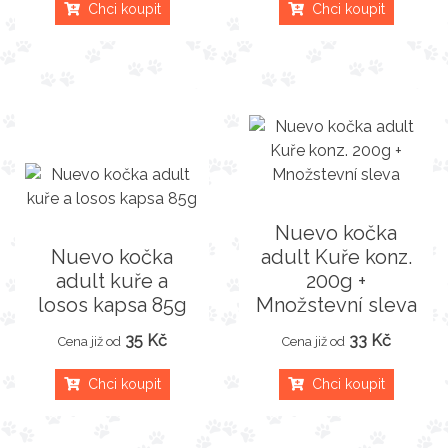
Chci koupit
Chci koupit
Nuevo kočka
Nuevo kočka
adult Kuře konz.
adult kuře a
200g +
losos kapsa 85g
Množstevní sleva
35 Kč
33 Kč
Cena již od
Cena již od
Chci koupit
Chci koupit