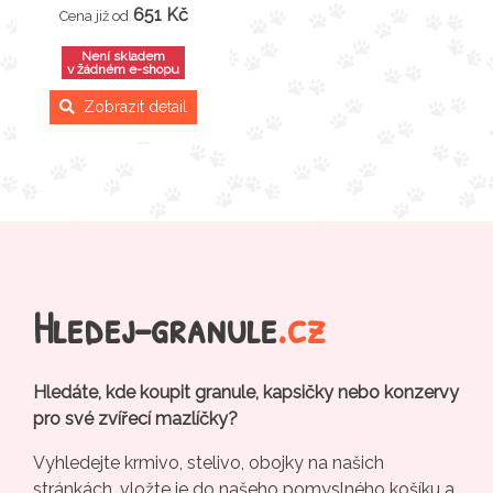
651 Kč
Cena již od
Není skladem
v žádném e-shopu
Zobrazit detail
Hledej-granule
.cz
Hledáte, kde koupit granule, kapsičky nebo konzervy
pro své zvířecí mazlíčky?
Vyhledejte krmivo, stelivo, obojky na našich
stránkách, vložte je do našeho pomyslného košíku a