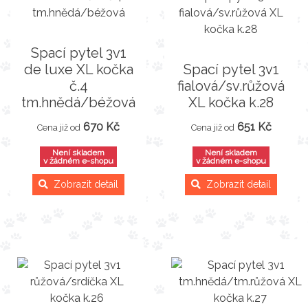
Spací pytel 3v1
de luxe XL kočka
Spací pytel 3v1
č.4
fialová/sv.růžová
tm.hnědá/béžová
XL kočka k.28
670 Kč
651 Kč
Cena již od
Cena již od
Není skladem
Není skladem
v žádném e-shopu
v žádném e-shopu
Zobrazit detail
Zobrazit detail