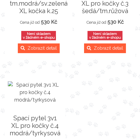
tm.modrá/sv.zelená
XL pro kočky č.3
XL kočka k.25
šedá/tm.růžová
530 Kč
530 Kč
Cena již od
Cena již od
Není skladem
Není skladem
v žádném e-shopu
v žádném e-shopu
Zobrazit detail
Zobrazit detail
Spací pytel 3v1
XL pro kočky č.4
modrá/tyrkysová