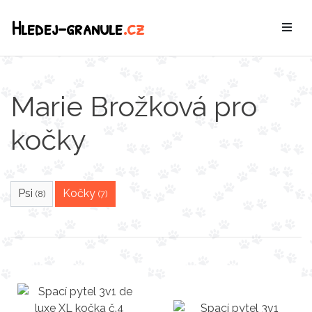
Hledej-granule
.cz
Marie Brožková pro
kočky
Psi
Kočky
(8)
(7)