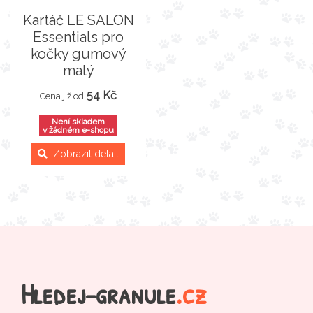
Kartáč LE SALON
Essentials pro
kočky gumový
malý
54 Kč
Cena již od
Není skladem
v žádném e-shopu
Zobrazit detail
Hledej-granule
.cz