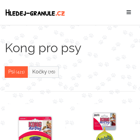
Hledej-granule
.cz
Kong pro psy
Psi
Kočky
(421)
(76)