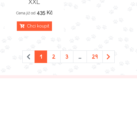
XXL
435 Kč
Cena již od
Chci koupit
1
2
3
…
29
Hledej-granule
.cz
Hledáte, kde koupit granule, kapsičky nebo konzervy
pro své zvířecí mazlíčky?