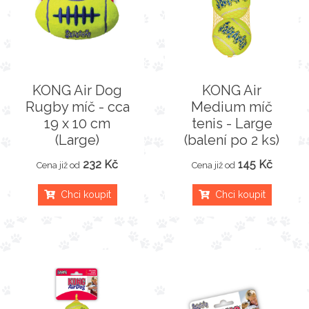
KONG Air Dog
KONG Air
Rugby míč - cca
Medium míč
19 x 10 cm
tenis - Large
(Large)
(balení po 2 ks)
232 Kč
145 Kč
Cena již od
Cena již od
Chci koupit
Chci koupit