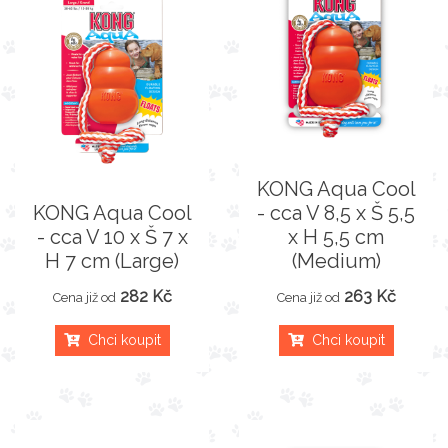
KONG Aqua Cool
KONG Aqua Cool
- cca V 8,5 x Š 5,5
- cca V 10 x Š 7 x
x H 5,5 cm
H 7 cm (Large)
(Medium)
282 Kč
263 Kč
Cena již od
Cena již od
Chci koupit
Chci koupit