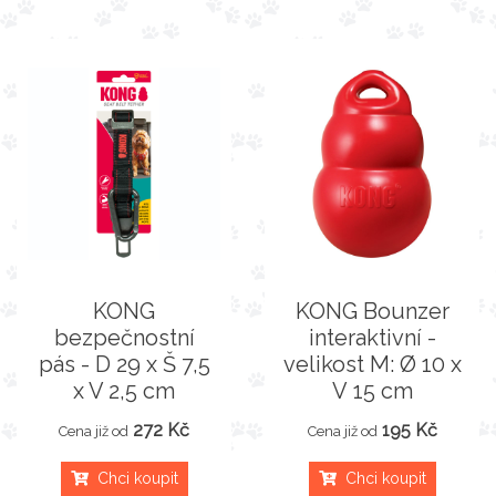
KONG
KONG Bounzer
bezpečnostní
interaktivní -
pás - D 29 x Š 7,5
velikost M: Ø 10 x
x V 2,5 cm
V 15 cm
272 Kč
195 Kč
Cena již od
Cena již od
Chci koupit
Chci koupit