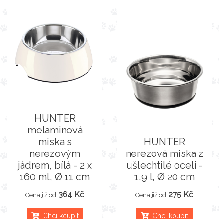
HUNTER
melaminová
miska s
HUNTER
nerezovým
nerezová miska z
jádrem, bílá - 2 x
ušlechtilé oceli -
160 ml, Ø 11 cm
1,9 l, Ø 20 cm
364 Kč
275 Kč
Cena již od
Cena již od
Chci koupit
Chci koupit