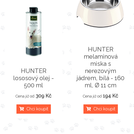
HUNTER
melaminová
miska s
HUNTER
nerezovým
lososový olej -
jádrem, bílá - 160
500 ml
ml, Ø 11 cm
309 Kč
194 Kč
Cena již od
Cena již od
Chci koupit
Chci koupit