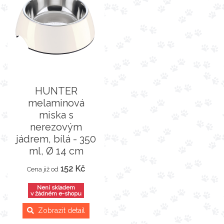
HUNTER
melaminová
miska s
nerezovým
jádrem, bílá - 350
ml, Ø 14 cm
152 Kč
Cena již od
Není skladem
v žádném e-shopu
Zobrazit detail