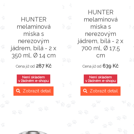
HUNTER
HUNTER
melaminová
melaminová
miska s
miska s
nerezovým
nerezovým
jádrem, bílá - 2 x
jádrem, bílá - 2 x
700 ml, Ø 17,5
350 ml, Ø 14 cm
cm
287 Kč
639 Kč
Cena již od
Cena již od
Není skladem
Není skladem
v žádném e-shopu
v žádném e-shopu
Zobrazit detail
Zobrazit detail