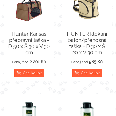
Hunter Kansas
HUNTER klokaní
přepravní taška -
batoh/přenosná
D 50 x Š 30 x V 30
taška - D 30 x Š
cm
20 x V 30 cm
2 201 Kč
985 Kč
Cena již od
Cena již od
Chci koupit
Chci koupit