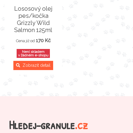
Lososový olej
pes/kočka
Grizzly Wild
Salmon 125ml
170 Kč
Cena již od
Není skladem
v žádném e-shopu
Zobrazit detail
Hledej-granule
.cz