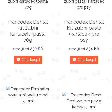
Francodex Dental
Francodex Dental
Kit zubní
Kit zubní pasta
kartáček +pasta
+kartáček pro
70g
psy
232 Kč
234 Kč
Cena již od
Cena již od
Chci koupit
Chci koupit