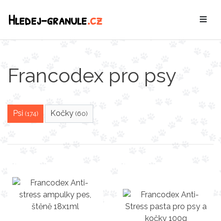
Hledej-granule
.cz
Francodex pro psy
Psi
Kočky
(174)
(60)