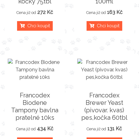
kočky 75tbl
100ml
272 Kč
163 Kč
Cena již od
Cena již od
Chci koupit
Chci koupit
Francodex
Francodex
Biodene
Brewer Yeast
Tampony bavlna
(pivovar. kvas)
pratelné 10ks
pes,kočka 60tbl
434 Kč
131 Kč
Cena již od
Cena již od