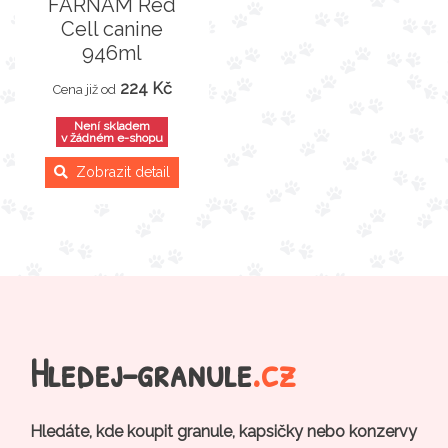
FARNAM Red
Cell canine
946ml
224 Kč
Cena již od
Není skladem
v žádném e-shopu
Zobrazit detail
Hledej-granule
.cz
Hledáte, kde koupit granule, kapsičky nebo konzervy