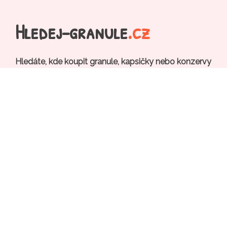
Hledej-granule
.cz
Hledáte, kde koupit granule, kapsičky nebo konzervy
pro své zvířecí mazlíčky?
Vyhledejte krmivo, stelivo, obojky na našich
stránkách, vložte je do našeho pomyslného košíku a
nechte si zobrazit e-shopy, které mají produkty
skladem, seřazené od nejlevnější nabídky.
Pak již stačí jen přejít do vybraného e-shopu a
objednat...
Pro e-shopy
Kontakt
Rádi čtete? Zkuste náš
porovnávač cen nových knih