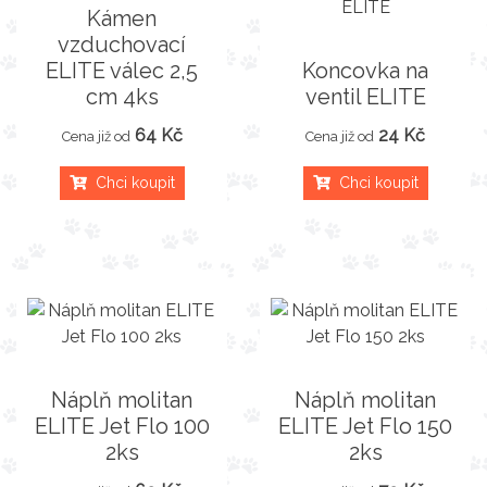
Kámen
vzduchovací
ELITE válec 2,5
Koncovka na
cm 4ks
ventil ELITE
64 Kč
24 Kč
Cena již od
Cena již od
Chci koupit
Chci koupit
Náplň molitan
Náplň molitan
ELITE Jet Flo 100
ELITE Jet Flo 150
2ks
2ks