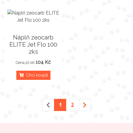
Náplň zeocarb
ELITE Jet Flo 100
2ks
104 Kč
Cena již od
Chci koupit
1
2