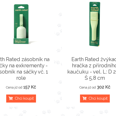
rth Rated zásobník na
Earth Rated žvýkac
čky na exkrementy -
hračka z přírodníh
sobník na sáčky vč. 1
kaučuku - vel. L: D 2
role
Š 5,8 cm
157 Kč
302 Kč
Cena již od
Cena již od
Chci koupit
Chci koupit