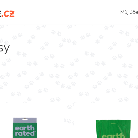
e
.cz
Můj úče
sy