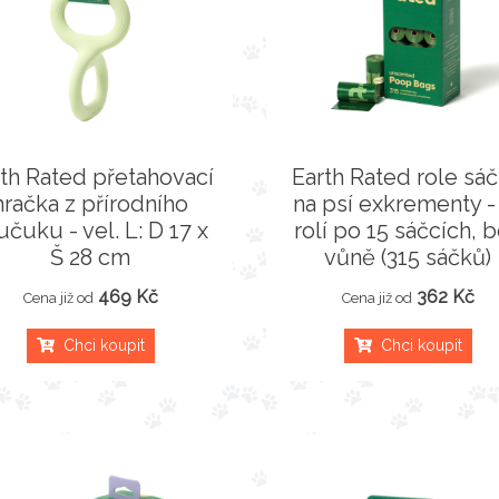
th Rated přetahovací
Earth Rated role sá
hračka z přírodního
na psí exkrementy -
učuku - vel. L: D 17 x
rolí po 15 sáčcích, 
Š 28 cm
vůně (315 sáčků)
469 Kč
362 Kč
Cena již od
Cena již od
Chci koupit
Chci koupit