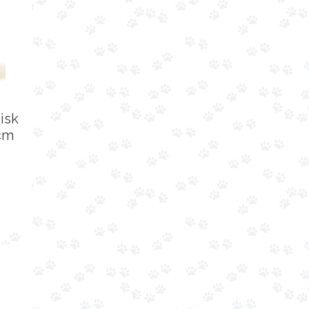
disk
 cm