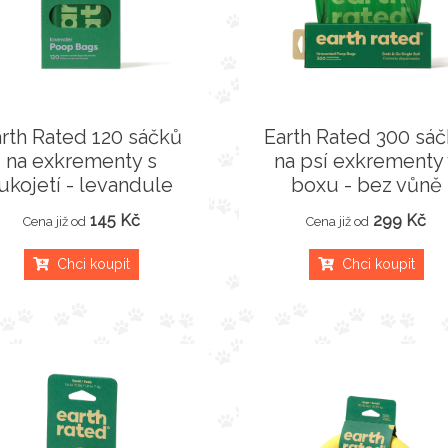
rth Rated 120 sáčků
Earth Rated 300 sá
na exkrementy s
na psí exkrementy
ukojetí - levandule
boxu - bez vůně
145 Kč
299 Kč
Cena již od
Cena již od
Chci koupit
Chci koupit