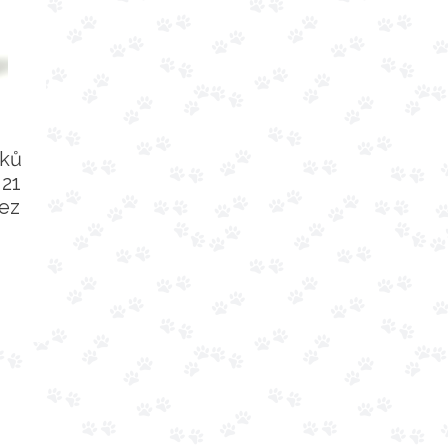
čků
 21
bez