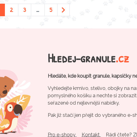
2
3
…
5
Hledej-granule
.cz
Hledáte, kde koupit granule, kapsičky n
Vyhledejte krmivo, stelivo, obojky na na
pomyslného košíku a nechte si zobrazit
seřazené od nejlevnější nabídky.
Pak již stačí jen přejít do vybraného e-s
Pro e-shopy
Kontakt
Rádi čtete? 