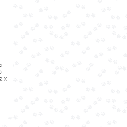
í
o
2 x