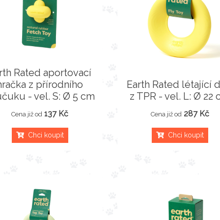
rth Rated aportovací
hračka z přírodního
Earth Rated létající 
čuku - vel. S: Ø 5 cm
z TPR - vel. L: Ø 22
137 Kč
287 Kč
Cena již od
Cena již od
Chci koupit
Chci koupit