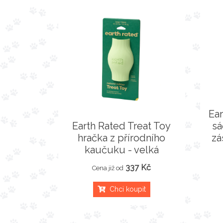
Ea
Earth Rated Treat Toy
sá
hračka z přírodního
zá
kaučuku - velká
337 Kč
Cena již od
Chci koupit