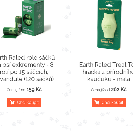
rth Rated role sáčků
a psí exkrementy - 8
Earth Rated Treat T
rolí po 15 sáčcích,
hračka z přírodníh
evandule (120 sáčků)
kaučuku - malá
159 Kč
262 Kč
Cena již od
Cena již od
Chci koupit
Chci koupit