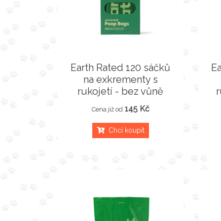
Earth Rated 120 sáčků
Ea
na exkrementy s
rukojetí - bez vůně
r
145 Kč
Cena již od
Chci koupit