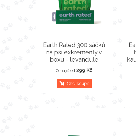
Earth Rated 300 sáčků
Ea
na psí exkrementy v
boxu - levandule
kau
299 Kč
Cena již od
Chci koupit