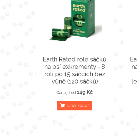
Earth Rated role sáčků
Ea
na psí exkrementy - 8
n
rolí po 15 sáčcích bez
vůně (120 sáčků)
l
149 Kč
Cena již od
Chci koupit