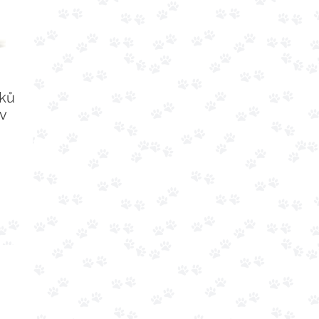
čků
 v