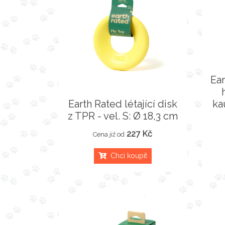
Ear
Earth Rated létající disk
ka
z TPR - vel. S: Ø 18,3 cm
227 Kč
Cena již od
Chci koupit