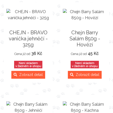
CHEJN - BRAVO
Chejn Barry
vanička jehněčí -
Salám 850g -
325g
Hovězí
36 Kč
45 Kč
Cena již od
Cena již od
Není skladem
Není skladem
v žádném e-shopu
v žádném e-shopu
Zobrazit detail
Zobrazit detail