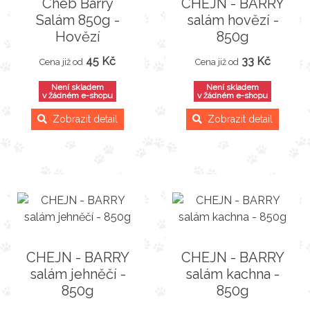
Cheb Barry
CHEJN - BARRY
Salám 850g -
salám hovězí -
Hovězí
850g
45 Kč
33 Kč
Cena již od
Cena již od
Není skladem
Není skladem
v žádném e-shopu
v žádném e-shopu
Zobrazit detail
Zobrazit detail
CHEJN - BARRY
CHEJN - BARRY
salám jehněčí -
salám kachna -
850g
850g