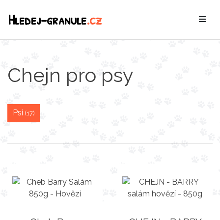
Hledej-granule
.cz
Chejn pro psy
Psi
(17)