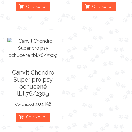
Chci koupit
Chci koupit
Canvit Chondro
Super pro psy
ochucené
tbl.76/230g
404 Kč
Cena již od
Chci koupit