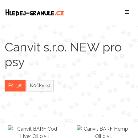
Hledej-granule
.cz
Canvit s.r.o. NEW pro
psy
Psi
Kočky
(38)
(4)