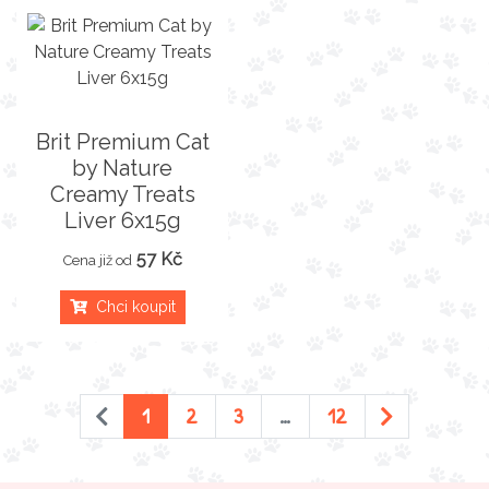
Brit Premium Cat
by Nature
Creamy Treats
Liver 6x15g
57 Kč
Cena již od
Chci koupit
1
2
3
…
12