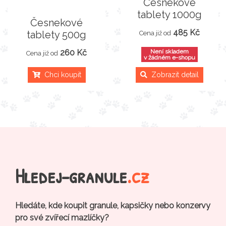
Česnekové
tablety 1000g
Česnekové
485 Kč
tablety 500g
Cena již od
260 Kč
Není skladem
Cena již od
v žádném e-shopu
Chci koupit
Zobrazit detail
Hledej-granule
.cz
Hledáte, kde koupit granule, kapsičky nebo konzervy
pro své zvířecí mazlíčky?