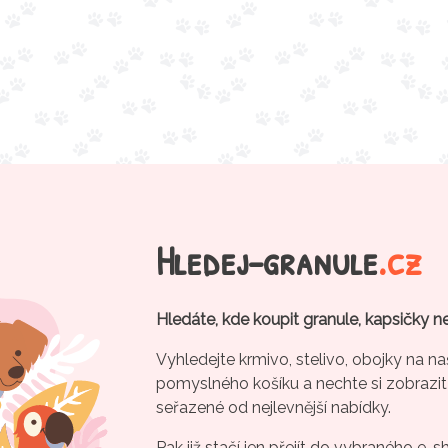
Hledej-granule
.cz
Hledáte, kde koupit granule, kapsičky n
Vyhledejte krmivo, stelivo, obojky na na
pomyslného košíku a nechte si zobrazit
seřazené od nejlevnější nabídky.
Pak již stačí jen přejít do vybraného e-s