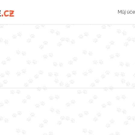
e
.cz
Můj úče