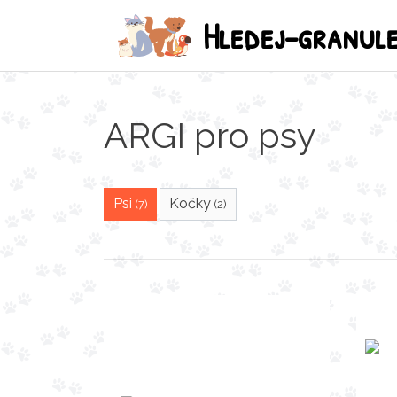
Hledej-granul
ARGI pro psy
Psi
Kočky
(7)
(2)