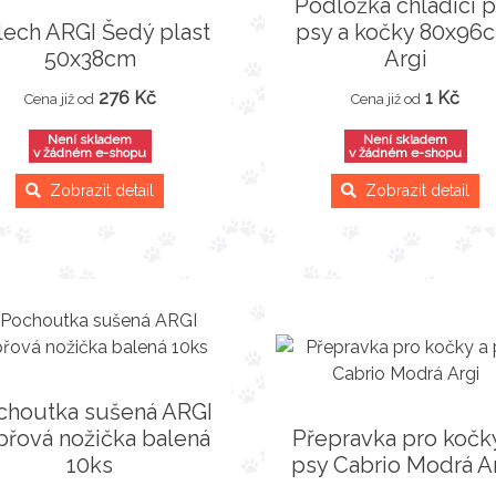
Podložka chladící p
lech ARGI Šedý plast
psy a kočky 80x96
50x38cm
Argi
276 Kč
1 Kč
Cena již od
Cena již od
Není skladem
Není skladem
v žádném e-shopu
v žádném e-shopu
Zobrazit detail
Zobrazit detail
choutka sušená ARGI
přová nožička balená
Přepravka pro kočk
10ks
psy Cabrio Modrá A