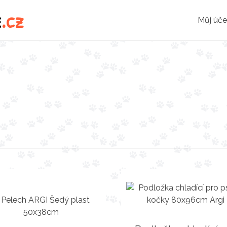
e
.cz
Můj úče