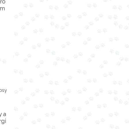
ro
cm
y a
rgi