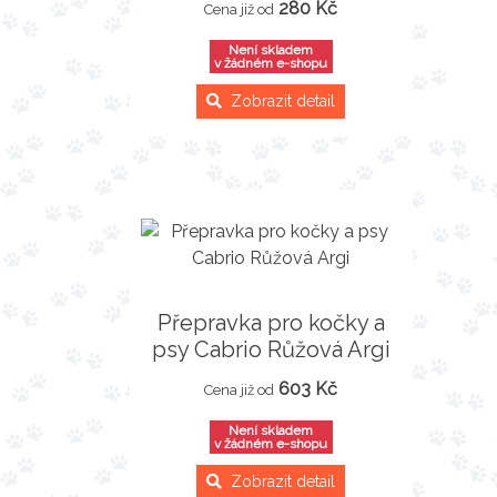
280 Kč
Cena již od
Není skladem
v žádném e-shopu
Zobrazit detail
Přepravka pro kočky a
psy Cabrio Růžová Argi
603 Kč
Cena již od
Není skladem
v žádném e-shopu
Zobrazit detail