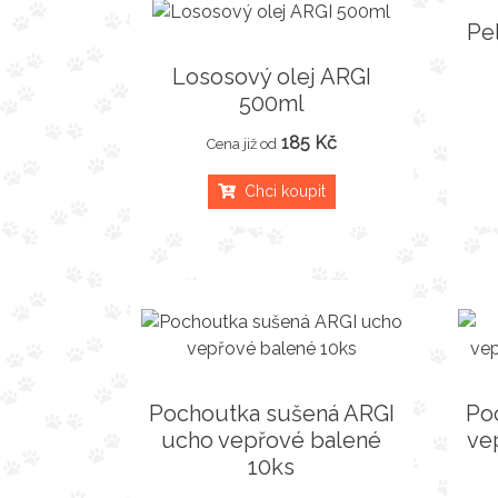
Pe
Lososový olej ARGI
500ml
185 Kč
Cena již od
Chci koupit
Pochoutka sušená ARGI
Po
ucho vepřové balené
ve
10ks