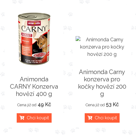
Animonda Carny
Animonda
konzerva pro
CARNY Konzerva
kočky hovězí 200
hovězí 400 g
g
49 Kč
53 Kč
Cena již od
Cena již od
Chci koupit
Chci koupit