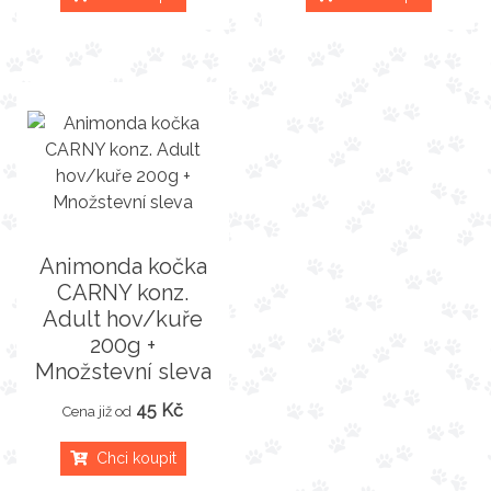
Animonda kočka
CARNY konz.
Adult hov/kuře
200g +
Množstevní sleva
45 Kč
Cena již od
Chci koupit