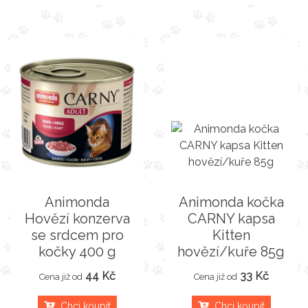
Animonda
Animonda kočka
Hovězí konzerva
CARNY kapsa
se srdcem pro
Kitten
kočky 400 g
hovězí/kuře 85g
44 Kč
33 Kč
Cena již od
Cena již od
Chci koupit
Chci koupit