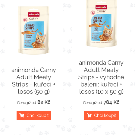
animonda Carny
animonda Carny
Adult Meaty
Adult Meaty
Strips - výhodné
Strips - kuřecí +
balení: kuřecí +
losos (50 g)
losos (10 x 50 g)
82 Kč
784 Kč
Cena již od
Cena již od
Chci koupit
Chci koupit