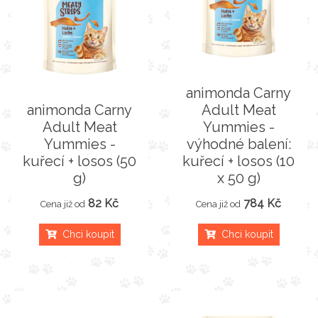
animonda Carny
animonda Carny
Adult Meat
Adult Meat
Yummies -
Yummies -
výhodné balení:
kuřecí + losos (50
kuřecí + losos (10
g)
x 50 g)
82 Kč
784 Kč
Cena již od
Cena již od
Chci koupit
Chci koupit