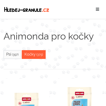
Hledej-granule
.cz
Animonda pro kočky
Psi
Kočky
(397)
(375)