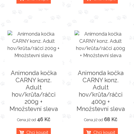
Animonda kočka
Animonda kočka
CARNY konz.
CARNY konz.
Adult
Adult
hov/krůta/ráčci
hov/krůta/ráčci
200g +
400g +
Množstevní sleva
Množstevní sleva
46 Kč
68 Kč
Cena již od
Cena již od
Chci koupit
Chci koupit