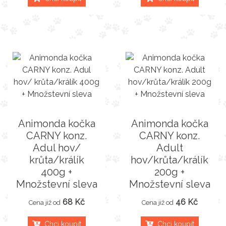
Animonda kočka
Animonda kočka
CARNY konz.
CARNY konz.
Adul hov/
Adult
krůta/králík
hov/krůta/králík
400g +
200g +
Množstevní sleva
Množstevní sleva
68 Kč
46 Kč
Cena již od
Cena již od
Chci koupit
Chci koupit