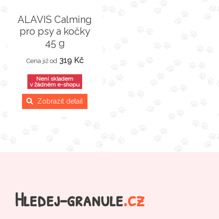
ALAVIS Calming
pro psy a kočky
45 g
319 Kč
Cena již od
Není skladem
v žádném e-shopu
Zobrazit detail
Hledej-granule
.cz