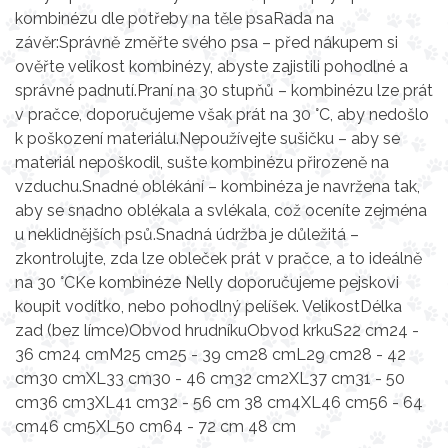
kombinézu dle potřeby na těle psaRada na
závěr:Správně změřte svého psa – před nákupem si
ověřte velikost kombinézy, abyste zajistili pohodlné a
správné padnutí.Praní na 30 stupňů – kombinézu lze prát
v pračce, doporučujeme však prát na 30 °C, aby nedošlo
k poškození materiálu.Nepoužívejte sušičku – aby se
materiál nepoškodil, sušte kombinézu přirozeně na
vzduchu.Snadné oblékání – kombinéza je navržena tak,
aby se snadno oblékala a svlékala, což oceníte zejména
u neklidnějších psů.Snadná údržba je důležitá –
zkontrolujte, zda lze obleček prát v pračce, a to ideálně
na 30 °CKe kombinéze Nelly doporučujeme pejskovi
koupit vodítko, nebo pohodlný pelíšek. VelikostDélka
zad (bez límce)Obvod hrudníkuObvod krkuS22 cm24 -
36 cm24 cmM25 cm25 - 39 cm28 cmL29 cm28 - 42
cm30 cmXL33 cm30 - 46 cm32 cm2XL37 cm31 - 50
cm36 cm3XL41 cm32 - 56 cm 38 cm4XL46 cm56 - 64
cm46 cm5XL50 cm64 - 72 cm 48 cm