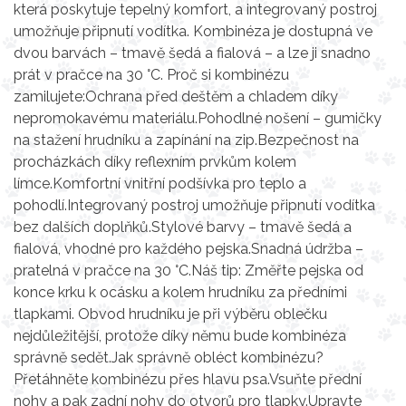
která poskytuje tepelný komfort, a integrovaný postroj
umožňuje připnutí vodítka. Kombinéza je dostupná ve
dvou barvách – tmavě šedá a fialová – a lze ji snadno
prát v pračce na 30 °C. Proč si kombinézu
zamilujete:Ochrana před deštěm a chladem díky
nepromokavému materiálu.Pohodlné nošení – gumičky
na stažení hrudníku a zapínání na zip.Bezpečnost na
procházkách díky reflexním prvkům kolem
límce.Komfortní vnitřní podšívka pro teplo a
pohodlí.Integrovaný postroj umožňuje připnutí vodítka
bez dalších doplňků.Stylové barvy – tmavě šedá a
fialová, vhodné pro každého pejska.Snadná údržba –
pratelná v pračce na 30 °C.Náš tip: Změřte pejska od
konce krku k ocásku a kolem hrudníku za předními
tlapkami. Obvod hrudníku je při výběru oblečku
nejdůležitější, protože díky němu bude kombinéza
správně sedět.Jak správně obléct kombinézu?
Přetáhněte kombinézu přes hlavu psa.Vsuňte přední
nohy a pak zadní nohy do otvorů pro tlapky.Upravte