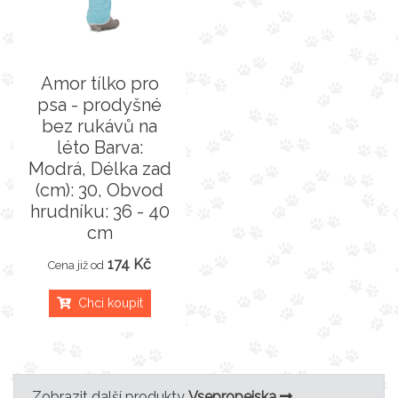
Amor tílko pro
psa - prodyšné
bez rukávů na
léto Barva:
Modrá, Délka zad
(cm): 30, Obvod
hrudníku: 36 - 40
cm
174 Kč
Cena již od
Chci koupit
Zobrazit další produkty
Vsepropejska