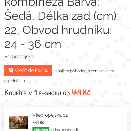
kombinéza Barva:
Šedá, Délka zad (cm):
22, Obvod hrudníku:
24 - 36 cm
Vsepropejska
Vložit do košíku
a najít nejvýhodnější cenu za celou
objednávku
Koupíte v 1 e-shopu od
449 Kč
Všepropejska.cz
449 Kč
(odeslání ihned)
Skladem