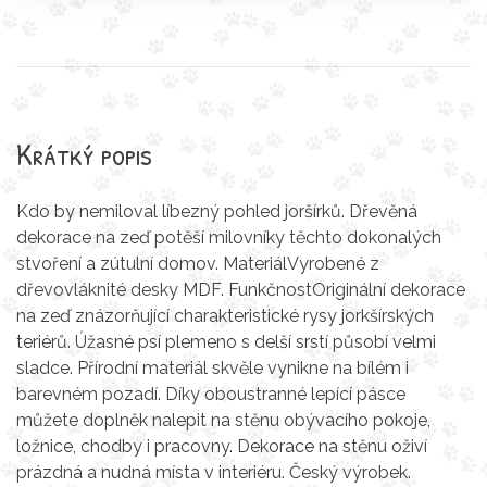
Krátký popis
Kdo by nemiloval líbezný pohled joršírků. Dřevěná
dekorace na zeď potěší milovníky těchto dokonalých
stvoření a zútulní domov. MateriálVyrobené z
dřevovláknité desky MDF. FunkčnostOriginální dekorace
na zeď znázorňující charakteristické rysy jorkšírských
teriérů. Úžasné psí plemeno s delší srstí působí velmi
sladce. Přírodní materiál skvěle vynikne na bílém i
barevném pozadí. Díky oboustranné lepící pásce
můžete doplněk nalepit na stěnu obývacího pokoje,
ložnice, chodby i pracovny. Dekorace na stěnu oživí
prázdná a nudná místa v interiéru. Český výrobek.