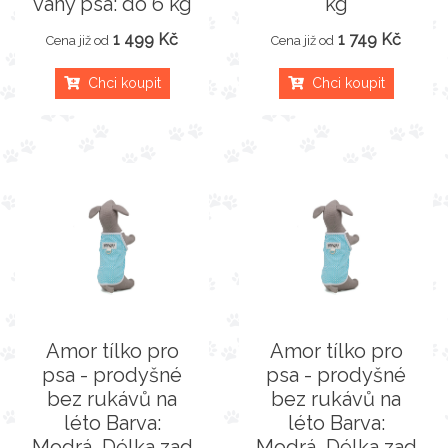
váhy psa: do 6 kg
kg
1 499 Kč
1 749 Kč
Cena již od
Cena již od
Chci koupit
Chci koupit
Amor tílko pro
Amor tílko pro
psa - prodyšné
psa - prodyšné
bez rukávů na
bez rukávů na
léto Barva:
léto Barva:
Modrá, Délka zad
Modrá, Délka zad