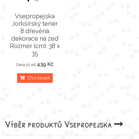
Vsepropejska
Jorkšírský teriér
8 dřevěná
dekorace na zeď
Rozměr (cm): 38 x
35
439 Kč
Cena již od
Chci koupit
Výběr produktů
Vsepropejska