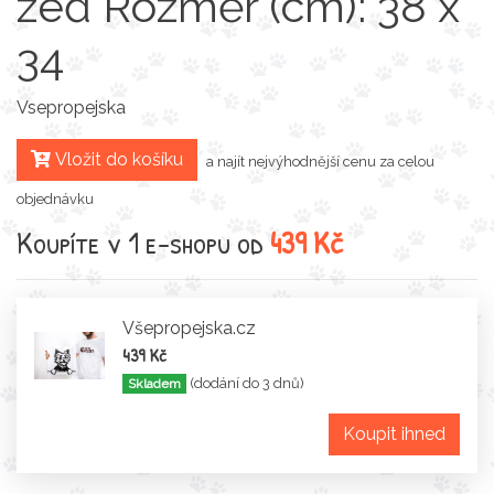
zeď Rozměr (cm): 38 x
34
Vsepropejska
Vložit do košíku
a najít nejvýhodnější cenu za celou
objednávku
Koupíte v 1 e-shopu od
439 Kč
Všepropejska.cz
439 Kč
(dodání do 3 dnů)
Skladem
Koupit ihned