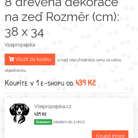
8 dřevěná dekorace
na zeď Rozměr (cm):
38 x 34
Vsepropejska
Vložit do košíku
a najít nejvýhodnější cenu za celou
objednávku
Koupíte v 1 e-shopu od
439 Kč
Všepropejska.cz
439 Kč
(dodání do 3 dnů)
Skladem
Koupit ihned