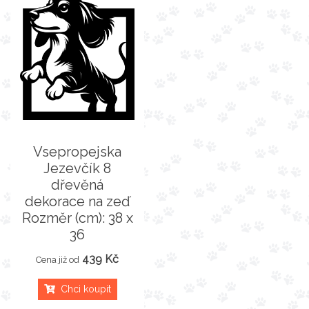
Vsepropejska
Jezevčík 8
dřevěná
dekorace na zeď
Rozměr (cm): 38 x
36
439 Kč
Cena již od
Chci koupit