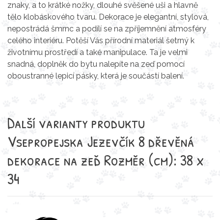
znaky, a to krátké nožky, dlouhé svěšené uši a hlavně
tělo klobáskového tvaru. Dekorace je elegantní, stylová,
nepostrádá šmrnc a podílí se na zpříjemnění atmosféry
celého interiéru. Potěší Vás přírodní materiál šetrný k
životnímu prostředí a také manipulace. Ta je velmi
snadná, doplněk do bytu nalepíte na zeď pomocí
oboustranné lepicí pásky, která je součástí balení.
Další varianty produktu
Vsepropejska Jezevčík 8 dřevěná
dekorace na zeď Rozměr (cm): 38 x
34