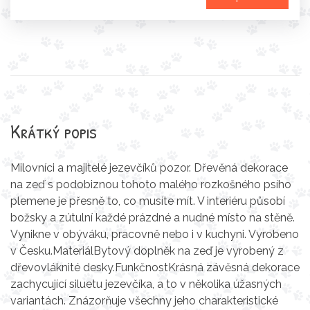
Krátký popis
Milovníci a majitelé jezevčíků pozor. Dřevěná dekorace
na zeď s podobiznou tohoto malého rozkošného psího
plemene je přesně to, co musíte mít. V interiéru působí
božsky a zútulní každé prázdné a nudné místo na stěně.
Vynikne v obýváku, pracovně nebo i v kuchyni. Vyrobeno
v Česku.MateriálBytový doplněk na zeď je vyrobený z
dřevovláknité desky.FunkčnostKrásná závěsná dekorace
zachycující siluetu jezevčíka, a to v několika úžasných
variantách. Znázorňuje všechny jeho charakteristické