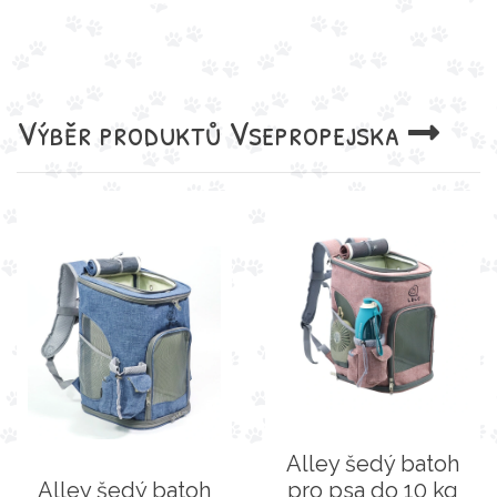
Výběr produktů
Vsepropejska
Alley šedý batoh
Alley šedý batoh
pro psa do 10 kg