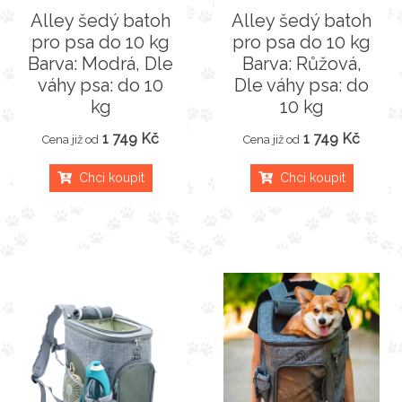
Alley šedý batoh
Alley šedý batoh
pro psa do 10 kg
pro psa do 10 kg
Barva: Modrá, Dle
Barva: Růžová,
váhy psa: do 10
Dle váhy psa: do
kg
10 kg
1 749 Kč
1 749 Kč
Cena již od
Cena již od
Chci koupit
Chci koupit