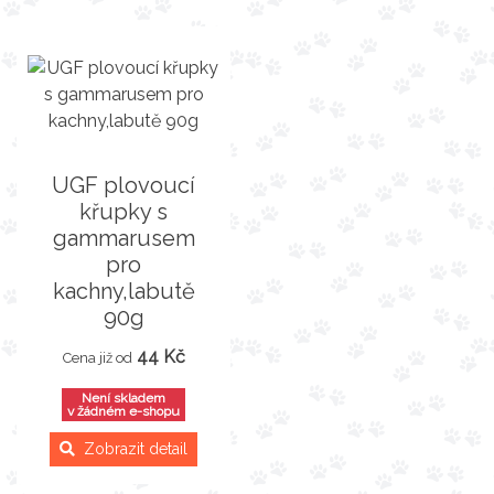
UGF plovoucí
křupky s
gammarusem
pro
kachny,labutě
90g
44 Kč
Cena již od
Není skladem
v žádném e-shopu
Zobrazit detail