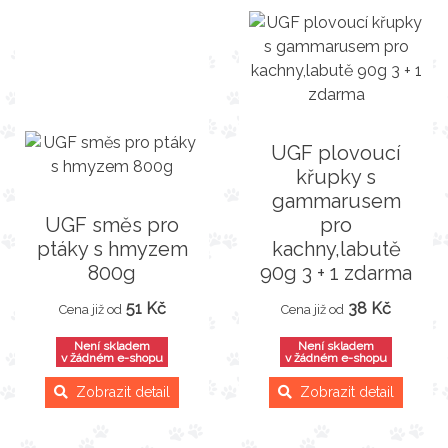
UGF plovoucí
křupky s
gammarusem
UGF směs pro
pro
ptáky s hmyzem
kachny,labutě
800g
90g 3 + 1 zdarma
51 Kč
38 Kč
Cena již od
Cena již od
Není skladem
Není skladem
v žádném e-shopu
v žádném e-shopu
Zobrazit detail
Zobrazit detail