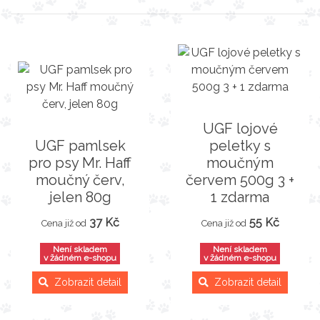
UGF lojové
UGF pamlsek
peletky s
pro psy Mr. Haff
moučným
moučný červ,
červem 500g 3 +
jelen 80g
1 zdarma
37 Kč
55 Kč
Cena již od
Cena již od
Není skladem
Není skladem
v žádném e-shopu
v žádném e-shopu
Zobrazit detail
Zobrazit detail