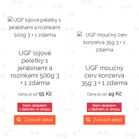
UGF lojové
peletky s
jeřabinami a
UGF moučný
rozinkami 500g 3
červ konzerva
+ 1 zdarma
35g 3 + 1 zdarma
55 Kč
49 Kč
Cena již od
Cena již od
Není skladem
Není skladem
v žádném e-shopu
v žádném e-shopu
Zobrazit detail
Zobrazit detail