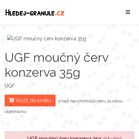
Hledej-granule
.cz
UGF moučný červ
konzerva 35g
UGF
Vložit do košíku
a najít nejvýhodnější cenu za celou
objednávku
UGF moučný červ konzerva 35g
aktuálně