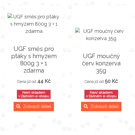
UGF směs pro
ptáky s hmyzem
UGF moučný
800g 3 + 1
červ konzerva
zdarma
35g
44 Kč
50 Kč
Cena již od
Cena již od
Není skladem
Není skladem
v žádném e-shopu
v žádném e-shopu
Zobrazit detail
Zobrazit detail