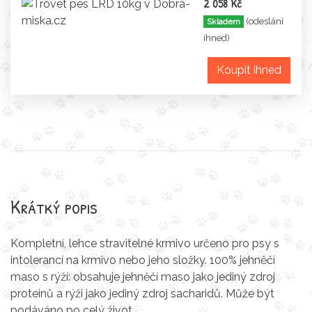
2 058 Kč
(odeslání
Skladem
ihned)
Koupit ihned
Krátký popis
Kompletní, lehce stravitelné krmivo určeno pro psy s
intolerancí na krmivo nebo jeho složky. 100% jehněčí
maso s rýží: obsahuje jehněčí maso jako jediný zdroj
proteinů a rýži jako jediný zdroj sacharidů. Může být
podáváno po celý život.