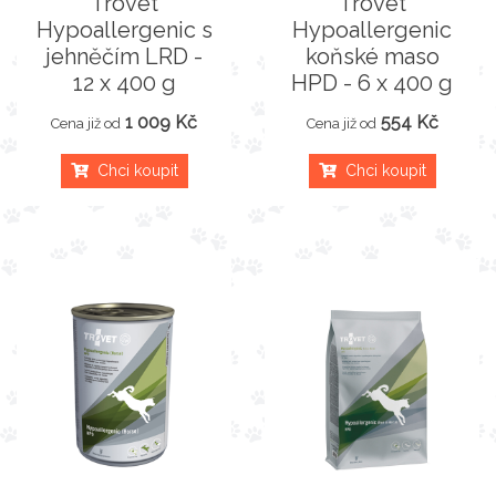
Trovet
Trovet
Hypoallergenic s
Hypoallergenic
jehněčím LRD -
koňské maso
12 x 400 g
HPD - 6 x 400 g
1 009 Kč
554 Kč
Cena již od
Cena již od
Chci koupit
Chci koupit