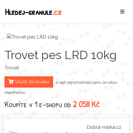
Hledej-granule
.cz
Trovet pes LRD 10kg
Trovet
Vložit do košíku
a najít nejvýhodnější cenu za celou
objednávku
Koupíte v 1 e-shopu od
2 058 Kč
Dobrá-miska.cz