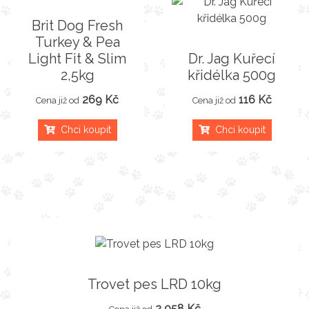
Brit Dog Fresh
Turkey & Pea
Light Fit & Slim
Dr. Jag Kuřecí
2,5kg
křidélka 500g
269 Kč
116 Kč
Cena již od
Cena již od
Chci koupit
Chci koupit
Trovet pes LRD 10kg
2 058 Kč