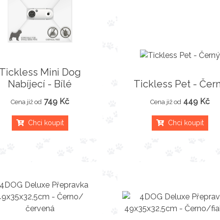
Tickless Mini Dog
Nabíjecí - Bílé
Tickless Pet - Čer
749 Kč
449 Kč
Cena již od
Cena již od
Chci koupit
Chci koupit