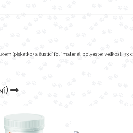
kem (pískátko) a šustící folií materiál: polyester velikost: 33 
ní)