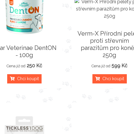
Verm-X Přírodní pel
proti střevním
tar Veterinae DentON
parazitům pro koně
- 100g
250g
250 Kč
599 Kč
Cena již od
Cena již od
Chci koupit
Chci koupit