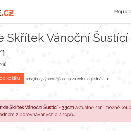
e
.cz
Můj úče
ie Skřítek Vánoční Šustící
m
ní)
 do košíku
a najít nejvýhodnější cenu za celou objednávku
rixie Skřítek Vánoční Šustící - 33cm
aktuálně není možné koup
ádném z porovnávaných e-shopů...