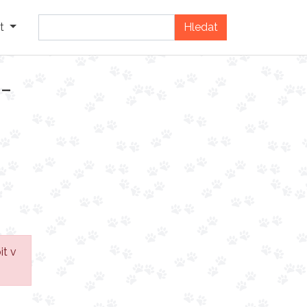
t
 -
it v