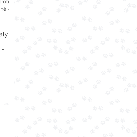
ety
 -