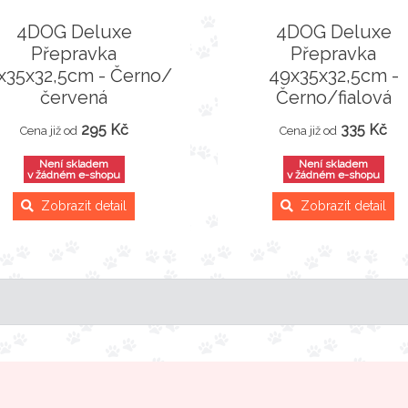
4DOG Deluxe
4DOG Deluxe
Přepravka
Přepravka
x35x32,5cm - Černo/
49x35x32,5cm -
červená
Černo/fialová
295 Kč
335 Kč
Cena již od
Cena již od
Není skladem
Není skladem
v žádném e-shopu
v žádném e-shopu
Zobrazit detail
Zobrazit detail