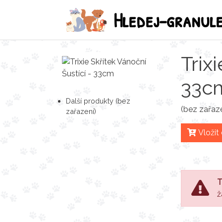
Hledej-granul
Trix
33c
Další produkty (bez
(bez zařaze
zařazení)
Vložit
T
ž