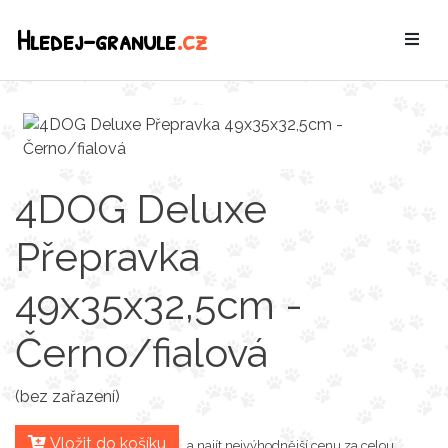
Hledej-granule
.cz
4DOG Deluxe
Přepravka
49x35x32,5cm -
Černo/fialová
(bez zařazení)
Vložit do košíku
a najít nejvýhodnější cenu za celou