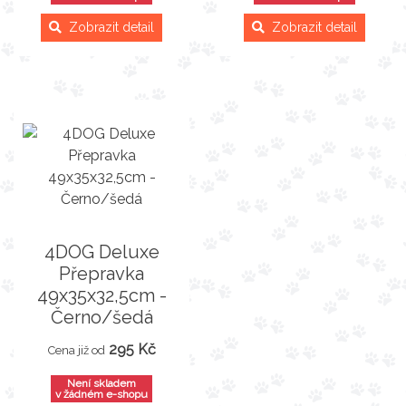
Zobrazit detail
Zobrazit detail
4DOG Deluxe
Přepravka
49x35x32,5cm -
Černo/šedá
295 Kč
Cena již od
Není skladem
v žádném e-shopu