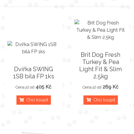
Brit Dog Fresh
Turkey & Pea
Dvířka SWING
Light Fit & Slim
1SB bílá FP 1ks
2,5kg
405 Kč
269 Kč
Cena již od
Cena již od
Chci koupit
Chci koupit