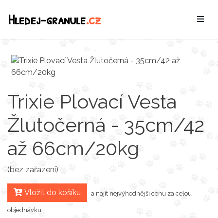
Hledej-granule
.cz
Trixie Plovací Vesta
Žlutočerná - 35cm/42
až 66cm/20kg
(bez zařazení)
Vložit do košíku
a najít nejvýhodnější cenu za celou
objednávku