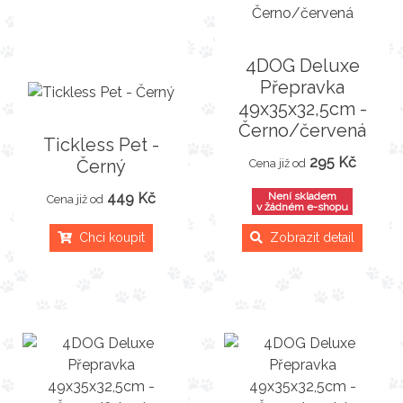
4DOG Deluxe
Přepravka
49x35x32,5cm -
Černo/červená
Tickless Pet -
295 Kč
Černý
Cena již od
449 Kč
Není skladem
Cena již od
v žádném e-shopu
Chci koupit
Zobrazit detail