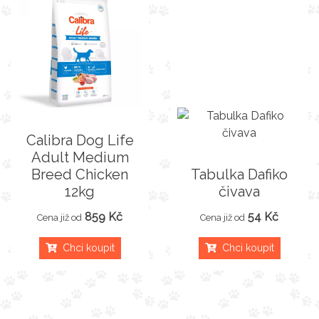
Calibra Dog Life
Adult Medium
Breed Chicken
Tabulka Dafiko
12kg
čivava
859 Kč
54 Kč
Cena již od
Cena již od
Chci koupit
Chci koupit