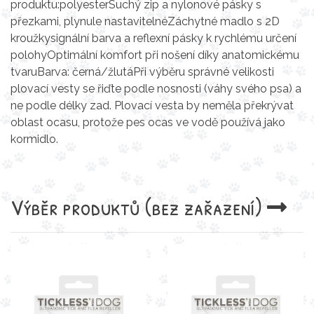
produktu:polyesterSuchý zip a nylonové pásky s
přezkami, plynule nastavitelnéZáchytné madlo s 2D
kroužkysignální barva a reflexní pásky k rychlému určení
polohyOptimální komfort při nošení díky anatomickému
tvaruBarva: černá/žlutáPři výběru správné velikosti
plovací vesty se řiďte podle nosnosti (váhy svého psa) a
ne podle délky zad. Plovací vesta by neměla překrývat
oblast ocasu, protože pes ocas ve vodě používá jako
kormidlo.
Výběr produktů
(bez zařazení)