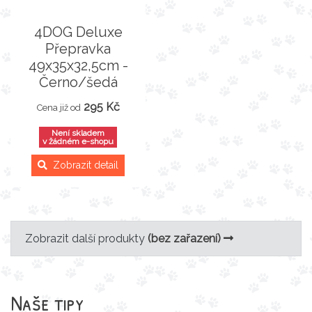
4DOG Deluxe
Přepravka
49x35x32,5cm -
Černo/šedá
295 Kč
Cena již od
Není skladem
v žádném e-shopu
Zobrazit detail
Zobrazit další produkty
(bez zařazení)
Naše tipy