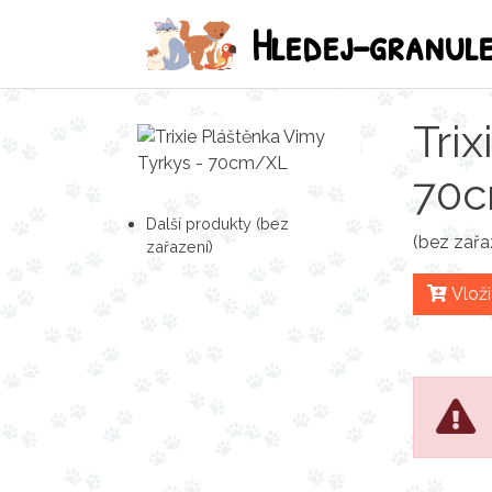
Hledej-granul
Tri
70
Další produkty (bez
(bez zařa
zařazení)
Vloži