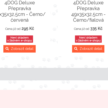
4DOG Deluxe
4DOG Deluxe
Přepravka
Přepravka
x35x32,5cm - Černo/
49x35x32,5cm -
červená
Černo/fialová
295 Kč
335 Kč
Cena již od
Cena již od
Není skladem
Není skladem
v žádném e-shopu
v žádném e-shopu
Zobrazit detail
Zobrazit detail