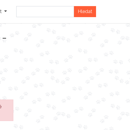
t
 -
é