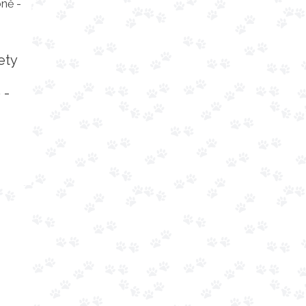
ety
 -