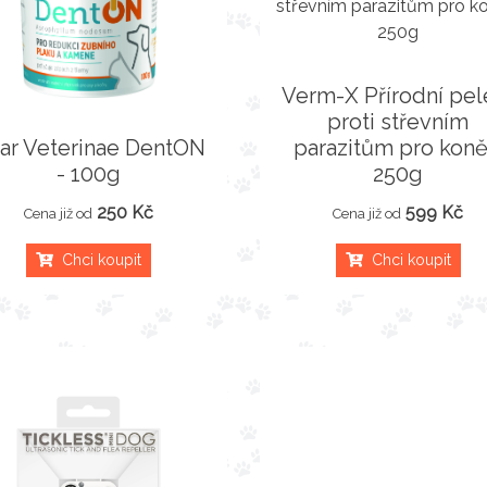
Verm-X Přírodní pel
proti střevním
tar Veterinae DentON
parazitům pro koně
- 100g
250g
250 Kč
599 Kč
Cena již od
Cena již od
Chci koupit
Chci koupit