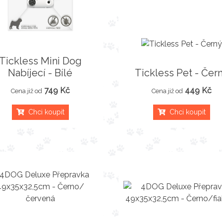
Tickless Mini Dog
Nabíjecí - Bílé
Tickless Pet - Čer
749 Kč
449 Kč
Cena již od
Cena již od
Chci koupit
Chci koupit