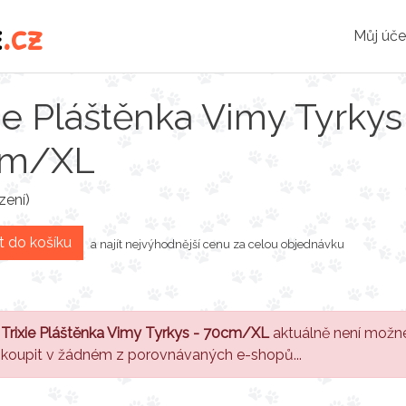
e
.cz
Můj úče
xie Pláštěnka Vimy Tyrkys
cm/XL
zení)
t do košíku
a najít nejvýhodnější cenu za celou objednávku
Trixie Pláštěnka Vimy Tyrkys - 70cm/XL
aktuálně není možn
koupit v žádném z porovnávaných e-shopů...