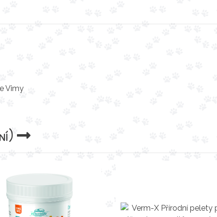
ie Vimy
ní)