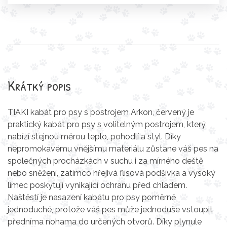
Krátký popis
TIAKI kabát pro psy s postrojem Arkon, červený je
praktický kabát pro psy s volitelným postrojem, který
nabízí stejnou měrou teplo, pohodlí a styl. Díky
nepromokavému vnějšímu materiálu zůstane váš pes na
společných procházkách v suchu i za mírného deště
nebo sněžení, zatímco hřejivá flísová podšívka a vysoký
límec poskytují vynikající ochranu před chladem.
Naštěstí je nasazení kabátu pro psy poměrně
jednoduché, protože váš pes může jednoduše vstoupit
předníma nohama do určených otvorů. Díky plynule