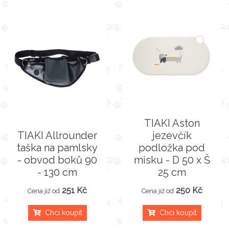
TIAKI Aston
TIAKI Allrounder
jezevčík
taška na pamlsky
podložka pod
- obvod boků 90
misku - D 50 x Š
- 130 cm
25 cm
251 Kč
250 Kč
Cena již od
Cena již od
Chci koupit
Chci koupit