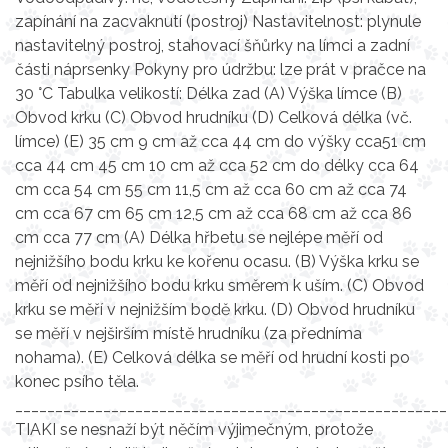
zapínání na zacvaknutí (postroj) Nastavitelnost: plynule
nastavitelný postroj, stahovací šňůrky na límci a zadní
části náprsenky Pokyny pro údržbu: lze prát v pračce na
30 °C Tabulka velikostí: Délka zad (A) Výška límce (B)
Obvod krku (C) Obvod hrudníku (D) Celková délka (vč.
límce) (E) 35 cm 9 cm až cca 44 cm do výšky cca51 cm
cca 44 cm 45 cm 10 cm až cca 52 cm do délky cca 64
cm cca 54 cm 55 cm 11,5 cm až cca 60 cm až cca 74
cm cca 67 cm 65 cm 12,5 cm až cca 68 cm až cca 86
cm cca 77 cm (A) Délka hřbetu se nejlépe měří od
nejnižšího bodu krku ke kořenu ocasu. (B) Výška krku se
měří od nejnižšího bodu krku směrem k uším. (C) Obvod
krku se měří v nejnižším bodě krku. (D) Obvod hrudníku
se měří v nejširším místě hrudníku (za předníma
nohama). (E) Celková délka se měří od hrudní kosti po
konec psího těla.
______________________________________________________
TIAKI se nesnaží být něčím výjimečným, protože