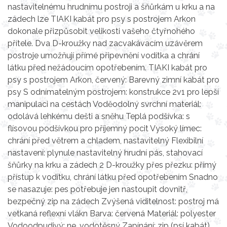
nastavitelnému hrudnímu postroji a šňůrkám u krku a na
zádech lze TIAKI kabát pro psy s postrojem Arkon
dokonale přizpůsobit velikosti vašeho čtyřnohého
přítele. Dva D-kroužky nad zacvakávacím uzávěrem
postroje umožňují přímé připevnění vodítka a chrání
látku před nežádoucím opotřebením. TIAKI kabát pro
psy s postrojem Arkon, červený: Barevný zimní kabát pro
psy S odnímatelným postrojem: konstrukce 2v1 pro lepší
manipulaci na cestách Voděodolný svrchní materiál:
odolává lehkému dešti a sněhu Teplá podšívka: s
flísovou podšívkou pro příjemný pocit Vysoký límec:
chrání před větrem a chladem, nastavitelný Flexibilní
nastavení: plynule nastavitelný hrudní pás, stahovací
šňůrky na krku a zádech 2 D-kroužky přes přezku: přímý
přístup k vodítku, chrání látku před opotřebením Snadno
se nasazuje: pes potřebuje jen nastoupit dovnitř,
bezpečný zip na zádech Zvýšená viditelnost: postroj má
vetkaná reflexní vlákn Barva: červená Materiál: polyester
Vodoodpudivý: ne, vodotěsný Zapínání: zip (psí kabát),