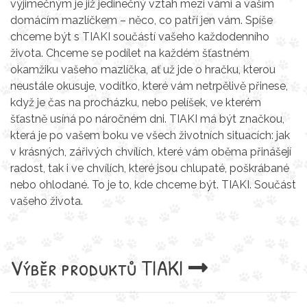
výjimečným je již jedinečný vztah mezi vámi a vaším
domácím mazlíčkem – něco, co patří jen vám. Spíše
chceme být s TIAKI součástí vašeho každodenního
života. Chceme se podílet na každém šťastném
okamžiku vašeho mazlíčka, ať už jde o hračku, kterou
neustále okusuje, vodítko, které vám netrpělivě přinese,
když je čas na procházku, nebo pelíšek, ve kterém
šťastně usíná po náročném dni. TIAKI má být značkou,
která je po vašem boku ve všech životních situacích: jak
v krásných, zářivých chvílích, které vám oběma přinášejí
radost, tak i ve chvílích, které jsou chlupaté, poškrábané
nebo ohlodané. To je to, kde chceme být. TIAKI. Součást
vašeho života.
Výběr produktů
TIAKI