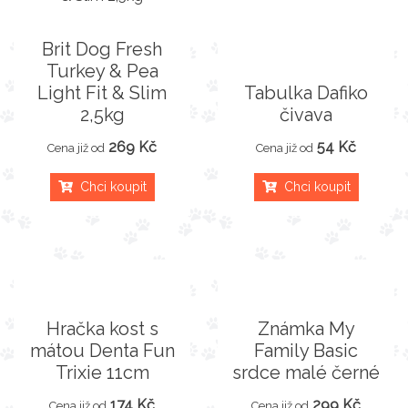
Brit Dog Fresh
Turkey & Pea
Light Fit & Slim
Tabulka Dafiko
2,5kg
čivava
269 Kč
54 Kč
Cena již od
Cena již od
Chci koupit
Chci koupit
Hračka kost s
Známka My
mátou Denta Fun
Family Basic
Trixie 11cm
srdce malé černé
174 Kč
299 Kč
Cena již od
Cena již od