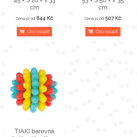
45 × Š 26 × V 33
53 × Š 50 × V 35
cm
cm
844 Kč
507 Kč
Cena již od
Cena již od
Chci koupit
Chci koupit
TIAKI barevná