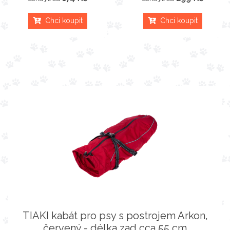
Chci koupit
Chci koupit
TIAKI kabát pro psy s postrojem Arkon,
červený - délka zad cca 55 cm