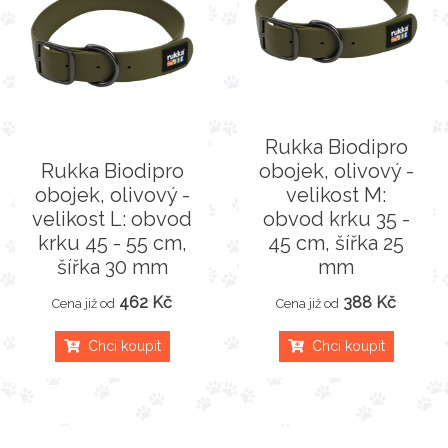
Rukka Biodipro
Rukka Biodipro
obojek, olivový -
obojek, olivový -
velikost M:
velikost L: obvod
obvod krku 35 -
krku 45 - 55 cm,
45 cm, šířka 25
šířka 30 mm
mm
462 Kč
388 Kč
Cena již od
Cena již od
Chci koupit
Chci koupit