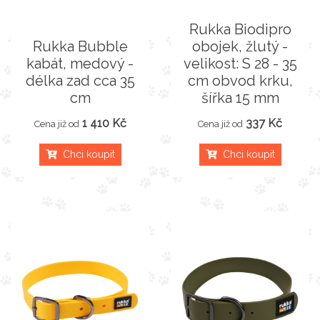
Rukka Biodipro
Rukka Bubble
obojek, žlutý -
kabát, medový -
velikost: S 28 - 35
délka zad cca 35
cm obvod krku,
cm
šířka 15 mm
1 410 Kč
337 Kč
Cena již od
Cena již od
Chci koupit
Chci koupit