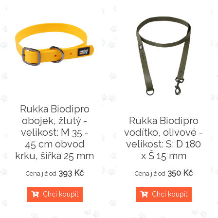
Rukka Biodipro
obojek, žlutý -
Rukka Biodipro
velikost: M 35 -
vodítko, olivové -
45 cm obvod
velikost: S: D 180
krku, šířka 25 mm
x Š 15 mm
393 Kč
350 Kč
Cena již od
Cena již od
Chci koupit
Chci koupit