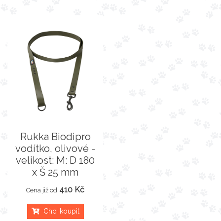
Rukka Biodipro
vodítko, olivové -
velikost: M: D 180
x Š 25 mm
410 Kč
Cena již od
Chci koupit