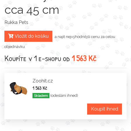
cca 45 cm
Rukka Pets
Vložit do košíku
a najít nejvýhodnější cenu za celou
objednávku
Koupíte v 1 e-shopu od
1 563 Kč
Zoohit.cz
1 563 Kč
(odeslání ihned)
Skladem
Koupit ihned