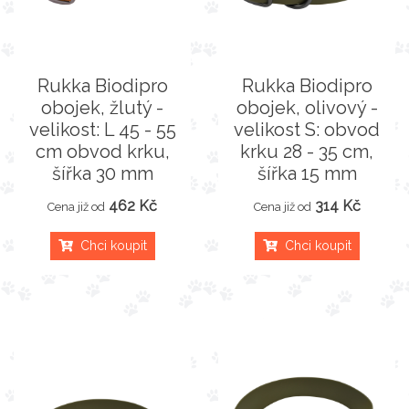
Rukka Biodipro
Rukka Biodipro
obojek, žlutý -
obojek, olivový -
velikost: L 45 - 55
velikost S: obvod
cm obvod krku,
krku 28 - 35 cm,
šířka 30 mm
šířka 15 mm
462 Kč
314 Kč
Cena již od
Cena již od
Chci koupit
Chci koupit