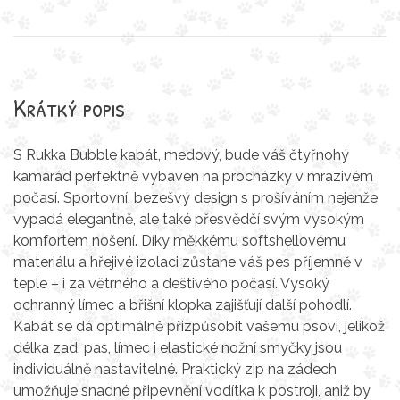
Krátký popis
S Rukka Bubble kabát, medový, bude váš čtyřnohý
kamarád perfektně vybaven na procházky v mrazivém
počasí. Sportovní, bezešvý design s prošíváním nejenže
vypadá elegantně, ale také přesvědčí svým vysokým
komfortem nošení. Díky měkkému softshellovému
materiálu a hřejivé izolaci zůstane váš pes příjemně v
teple – i za větrného a deštivého počasí. Vysoký
ochranný límec a břišní klopka zajišťují další pohodlí.
Kabát se dá optimálně přizpůsobit vašemu psovi, jelikož
délka zad, pas, límec i elastické nožní smyčky jsou
individuálně nastavitelné. Praktický zip na zádech
umožňuje snadné připevnění vodítka k postroji, aniž by