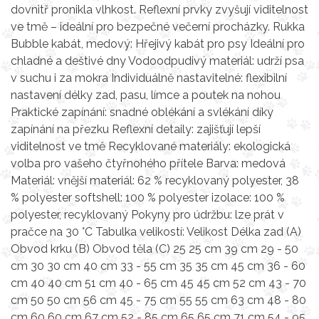
dovnitř pronikla vlhkost. Reflexní prvky zvyšují viditelnost
ve tmě – ideální pro bezpečné večerní procházky. Rukka
Bubble kabát, medový: Hřejivý kabát pro psy Ideální pro
chladné a deštivé dny Vodoodpudivý materiál: udrží psa
v suchu i za mokra Individuálně nastavitelné: flexibilní
nastavení délky zad, pasu, límce a poutek na nohou
Praktické zapínání: snadné oblékání a svlékání díky
zapínání na přezku Reflexní detaily: zajišťují lepší
viditelnost ve tmě Recyklované materiály: ekologická
volba pro vašeho čtyřnohého přítele Barva: medová
Materiál: vnější materiál: 62 % recyklovaný polyester, 38
% polyester softshell: 100 % polyester izolace: 100 %
polyester, recyklovaný Pokyny pro údržbu: lze prát v
pračce na 30 °C Tabulka velikostí: Velikost Délka zad (A)
Obvod krku (B) Obvod těla (C) 25 25 cm 39 cm 29 - 50
cm 30 30 cm 40 cm 33 - 55 cm 35 35 cm 45 cm 36 - 60
cm 40 40 cm 51 cm 40 - 65 cm 45 45 cm 52 cm 43 - 70
cm 50 50 cm 56 cm 45 - 75 cm 55 55 cm 63 cm 48 - 80
cm 60 60 cm 67 cm 52 - 85 cm 65 65 cm 71 cm 54 - 95