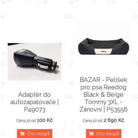
BAZAR - Pelíšek
pro psa Reedog
Adaptér do
Black & Beige
autozapalovače |
Tommy 3XL -
P49073
Zánovní | P53556
100 Kč
2 690 Kč
Cena již od
Cena již od
Chci koupit
Chci koupit