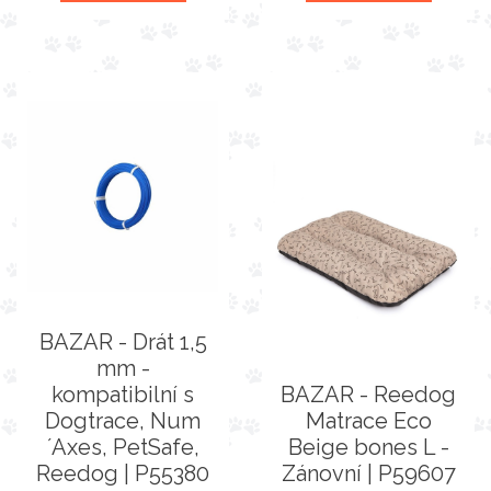
BAZAR - Drát 1,5
mm -
kompatibilní s
BAZAR - Reedog
Dogtrace, Num
Matrace Eco
´Axes, PetSafe,
Beige bones L -
Reedog | P55380
Zánovní | P59607