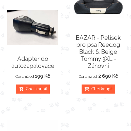
BAZAR - Pelíšek
pro psa Reedog
Black & Beige
Adaptér do
Tommy 3XL -
autozapalovače
Zánovní
199 Kč
2 690 Kč
Cena již od
Cena již od
Chci koupit
Chci koupit