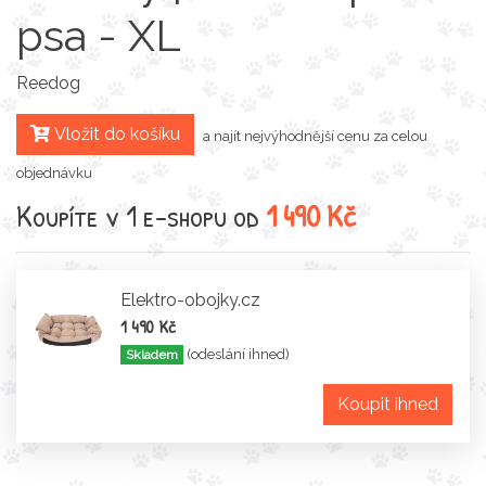
psa - XL
Reedog
Vložit do košíku
a najít nejvýhodnější cenu za celou
objednávku
Koupíte v 1 e-shopu od
1 490 Kč
Elektro-obojky.cz
1 490 Kč
(odeslání ihned)
Skladem
Koupit ihned