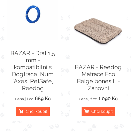
BAZAR - Drát 1,5
mm -
kompatibilní s
BAZAR - Reedog
Dogtrace, Num
Matrace Eco
´Axes, PetSafe,
Beige bones L -
Reedog
Zánovní
689 Kč
1 090 Kč
Cena již od
Cena již od
Chci koupit
Chci koupit