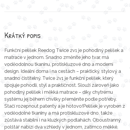
Krátký popis
Funkční pelíšek Reedog Twice 2v1 je pohodlný pelíšek a
matrace v jednom. Snadno změníte jeho tvar, má
voděodolnou tkaninu, protiskluzové dno a moderní
design. Ideální doma i na cestách – praktický, stylový a
snadno čistitelný. Twice 2v1 je funkční pelíšek, který
spojuje pohodlí, styl a praktičnost. Slouží zároveň jako
pohodlný pelíšek i měkká matrace – díky chytrému
systému jej během chvilky přeměníte podle potřeby.
Stačí rozepnout patenty a je hotovo!Pelíšek je vyroben z
voděodolné tkaniny a má protiskluzové dno, takže
zůstává stabilní i na kluzkých podlahách. Oboustranný
polštář nabízí dva vzhledy v jednom, zatímco měkké,