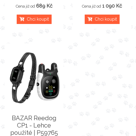
689 Kč
1 090 Kč
Cena již od
Cena již od
Chci koupit
Chci koupit
BAZAR Reedog
CP1 - Lehce
použité | P59765