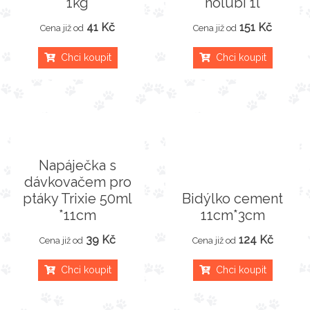
1kg
holubi 1l
41 Kč
151 Kč
Cena již od
Cena již od
Chci koupit
Chci koupit
Napáječka s
dávkovačem pro
ptáky Trixie 50ml
Bidýlko cement
*11cm
11cm*3cm
39 Kč
124 Kč
Cena již od
Cena již od
Chci koupit
Chci koupit