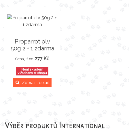
Proparrot plv
50g 2 + 1 zdarma
277 Kč
Cena již od
Není skladem
v žádném e-shopu
Zobrazit detail
Výběr produktů
International