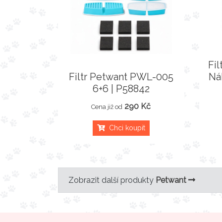
Fi
Filtr Petwant PWL-005
Ná
6+6 | P58842
290 Kč
Cena již od
Chci koupit
Zobrazit další produkty
Petwant