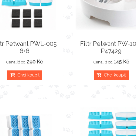
ltr Petwant PWL-005
Filtr Petwant PW-10
6+6
P47429
290 Kč
145 Kč
Cena již od
Cena již od
Chci koupit
Chci koupit