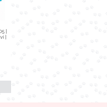
05 |
í |