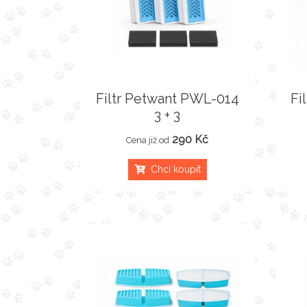
Filtr Petwant PWL-014
Fi
3 + 3
290 Kč
Cena již od
Chci koupit