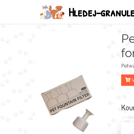
Hledej-granul
Pe
fo
Petw
V
Koup