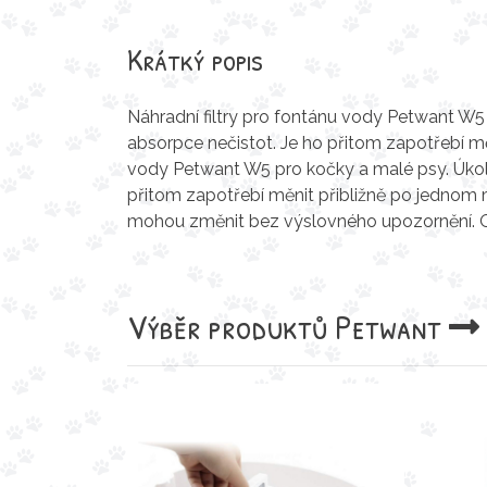
Krátký popis
Náhradní filtry pro fontánu vody Petwant W5
absorpce nečistot. Je ho přitom zapotřebí měn
vody Petwant W5 pro kočky a malé psy. Úkole
přitom zapotřebí měnit přibližně po jednom mě
mohou změnit bez výslovného upozornění. Obr
Výběr produktů
Petwant