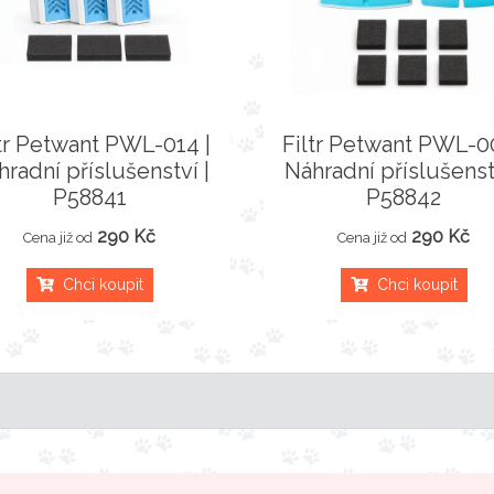
ltr Petwant PWL-014 |
Filtr Petwant PWL-0
hradní příslušenství |
Náhradní příslušenstv
P58841
P58842
290 Kč
290 Kč
Cena již od
Cena již od
Chci koupit
Chci koupit