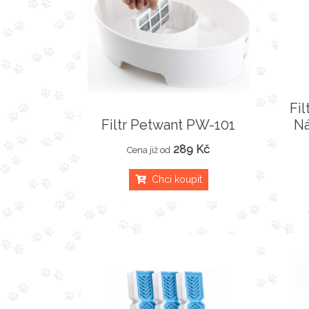
Fi
Filtr Petwant PW-101
Ná
289 Kč
Cena již od
Chci koupit