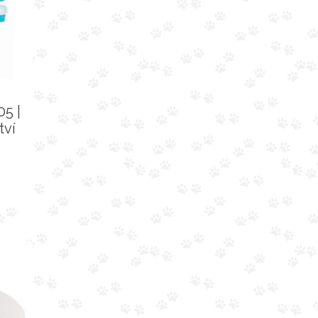
05 |
tví