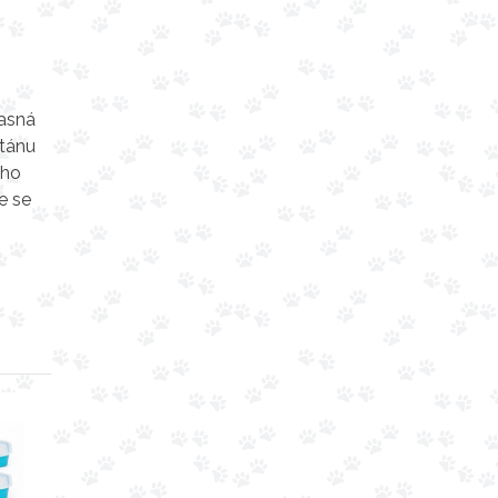
časná
ntánu
 ho
e se