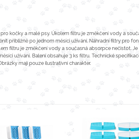
 pro kočky a malé psy. Úkolem filtru je změkčení vody a sou
it přibližně po jednom měsíci užívání. Náhradní filtry pro fo
m filtru je změkčení vody a současná absorpce nečistot. Je
síci užívání. Balení obsahuje 3 ks filtru. Technické specifikac
ázky mají pouze ilustrativní charakter.