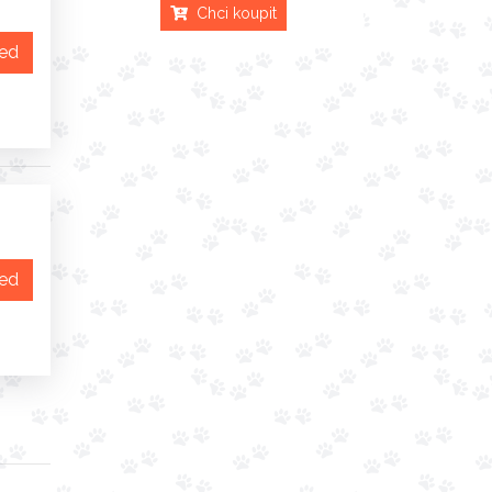
Chci koupit
ned
ned