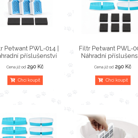
ltr Petwant PWL-014 |
Filtr Petwant PWL-0
hradní příslušenství
Náhradní příslušens
290 Kč
290 Kč
Cena již od
Cena již od
Chci koupit
Chci koupit