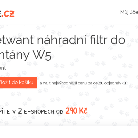
e
.cz
Můj úče
twant náhradní filtr do
ntány W5
ant
ložit do košíku
a najít nejvýhodnější cenu za celou objednávku
íte v 2 e-shopech od
290 Kč