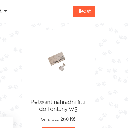
t
Petwant náhradní filtr
do fontány W5
290 Kč
Cena již od