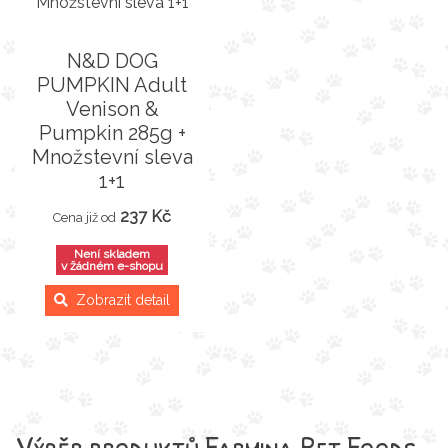
N&D DOG
PUMPKIN Adult
Venison &
Pumpkin 285g +
Množstevní sleva
1+1
237 Kč
Cena již od
Není skladem
v žádném e-shopu
Zobrazit detail
Výběr produktů
Farmina Pet Foods