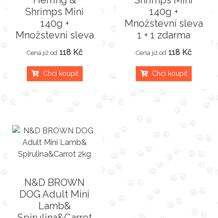
Herring &
Shrimps Mini
Shrimps Mini
140g +
140g +
Množstevní sleva
Množstevní sleva
1 + 1 zdarma
118 Kč
118 Kč
Cena již od
Cena již od
Chci koupit
Chci koupit
N&D BROWN
DOG Adult Mini
Lamb&
Spirulina&Carrot