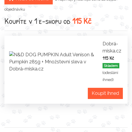
objednávku
Koupíte v 1 e-shopu od
115 Kč
Dobrá-
miska.cz
115 Kč
Skladem
(odeslání
ihned)
Koupit ihned