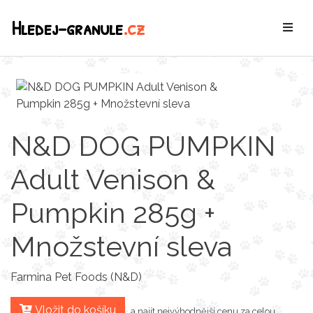
Hledej-granule
.cz
N&D DOG PUMPKIN
Adult Venison &
Pumpkin 285g +
Množstevní sleva
Farmina Pet Foods (N&D)
Vložit do košíku
a najít nejvýhodnější cenu za celou