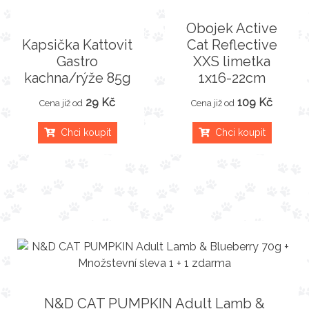
Obojek Active
Kapsička Kattovit
Cat Reflective
Gastro
XXS limetka
kachna/rýže 85g
1x16-22cm
29 Kč
109 Kč
Cena již od
Cena již od
Chci koupit
Chci koupit
N&D CAT PUMPKIN Adult Lamb &