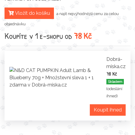
Vložit do košíku
a najít nejvýhodnější cenu za celou
objednávku
Koupíte v 1 e-shopu od
78 Kč
Dobrá-
miska.cz
78 Kč
Skladem
(odeslání
ihned)
Koupit ihned