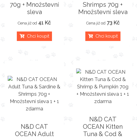
70g + Množstevní
Shrimps 70g +
sleva
Množstevní sleva
41 Kč
73 Kč
Cena již od
Cena již od
Chci koupit
Chci koupit
N&D CAT
N&D CAT
OCEAN Kitten
OCEAN Adult
Tuna & Cod &