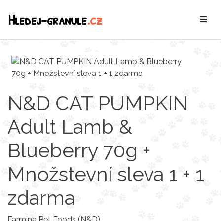
Hledej-granule
.cz
N&D CAT PUMPKIN
Adult Lamb &
Blueberry 70g +
Množstevní sleva 1 + 1
zdarma
Farmina Pet Foods (N&D)