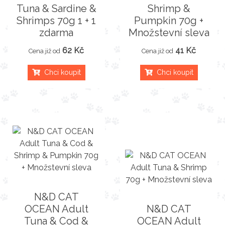
Tuna & Sardine &
Shrimp &
Shrimps 70g 1 + 1
Pumpkin 70g +
zdarma
Množstevní sleva
62 Kč
41 Kč
Cena již od
Cena již od
Chci koupit
Chci koupit
N&D CAT
OCEAN Adult
N&D CAT
Tuna & Cod &
OCEAN Adult