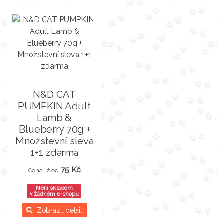
N&D CAT
PUMPKIN Adult
Lamb &
Blueberry 70g +
Množstevní sleva
1+1 zdarma
75 Kč
Cena již od
Není skladem
v žádném e-shopu
Zobrazit detail