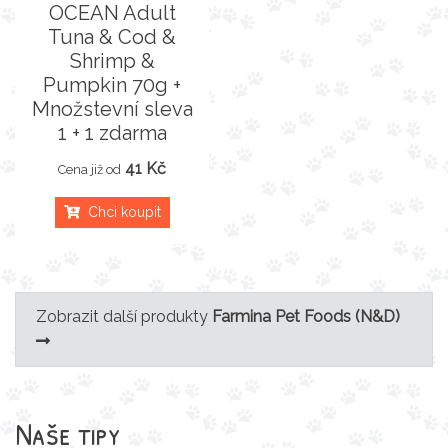
OCEAN Adult
Tuna & Cod &
Shrimp &
Pumpkin 70g +
Množstevní sleva
1 + 1 zdarma
41 Kč
Cena již od
Chci koupit
Zobrazit další produkty
Farmina Pet Foods (N&D)
Naše tipy