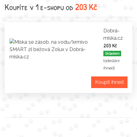
Koupíte v 1 e-shopu od
203 Kč
Dobrá-
miska.cz
203 Kč
Skladem
(odeslání
ihned)
Koupit ihned