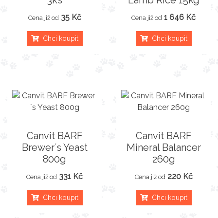
3ks
Lamb Rice 15kg
35 Kč
1 646 Kč
Cena již od
Cena již od
Chci koupit
Chci koupit
Canvit BARF
Canvit BARF
Brewer´s Yeast
Mineral Balancer
800g
260g
331 Kč
220 Kč
Cena již od
Cena již od
Chci koupit
Chci koupit