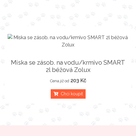
Miska se zásob. na vodu/krmivo SMART
2l béžová Zolux
203 Kč
Cena již od
Chci koupit