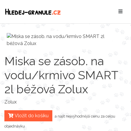
Hledej-granule
.cz
Miska se zásob. na
vodu/krmivo SMART
2l béžová Zolux
Zolux
Vložit do košíku
a najít nejvýhodnější cenu za celou
objednávku