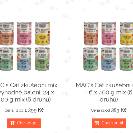
C´s Cat zkušební mix
MAC´s Cat zkušební 
výhodné balení: 24 x
- 6 x 400 g mix (6
400 g mix (6 druhů)
druhů)
1 399 Kč
359 Kč
Cena již od
Cena již od
Chci koupit
Chci koupit