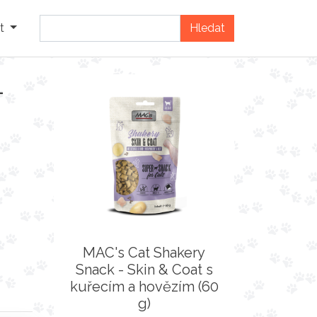
t
-
MAC's Cat Shakery
Snack - Skin & Coat s
kuřecím a hovězím (60
g)