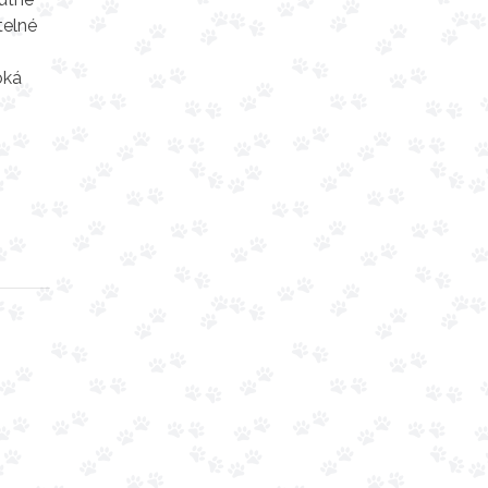
telné
oká