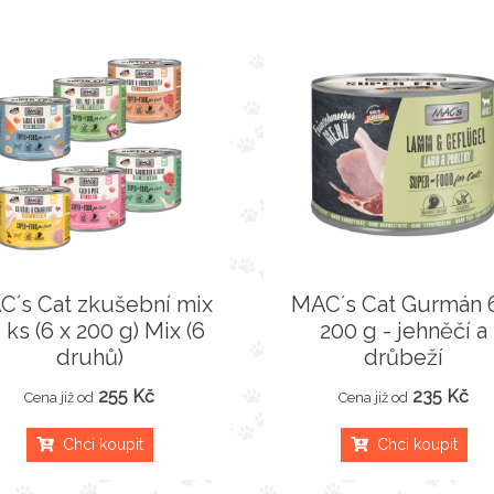
C´s Cat zkušební mix
MAC´s Cat Gurmán 
6 ks (6 x 200 g) Mix (6
200 g - jehněčí a
druhů)
drůbeží
255 Kč
235 Kč
Cena již od
Cena již od
Chci koupit
Chci koupit