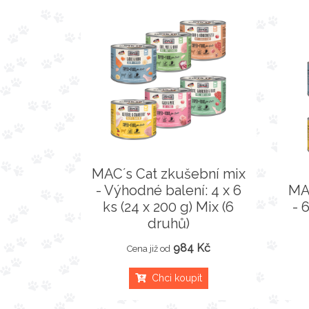
MAC´s Cat zkušební mix
- Výhodné balení: 4 x 6
MA
ks (24 x 200 g) Mix (6
- 
druhů)
984 Kč
Cena již od
Chci koupit