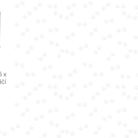
6 x
ičí