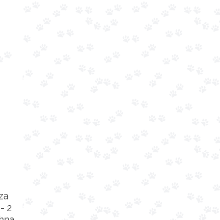
za
- 2
chna