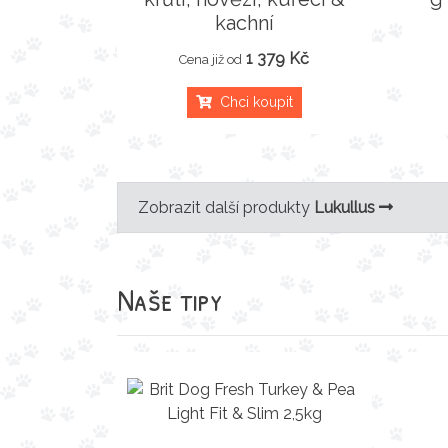
kachní
1 379 Kč
Cena již od
Chci koupit
Zobrazit další produkty
Lukullus
Naše tipy