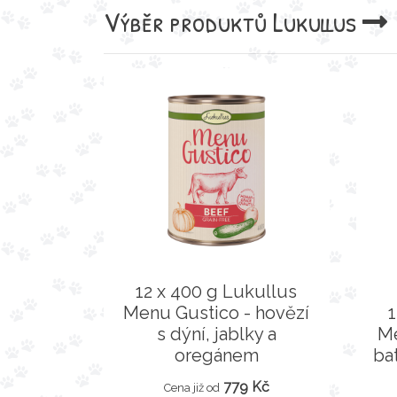
Výběr produktů
Lukullus
12 x 400 g Lukullus
Menu Gustico - hovězí
s dýní, jablky a
Me
oregánem
ba
779 Kč
Cena již od