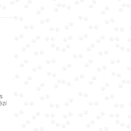
s
ězí