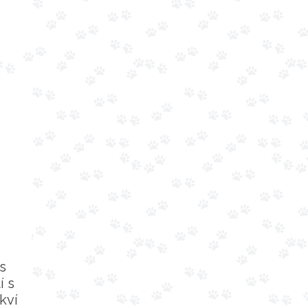
s
í s
kví