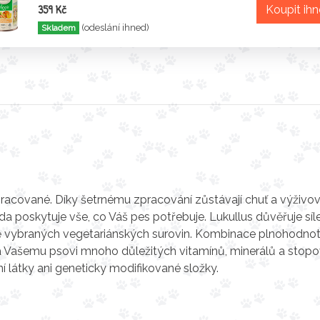
359 Kč
Koupit ih
(odeslání ihned)
Skladem
pracované. Díky šetrnému zpracování zůstávají chuť a výživo
a poskytuje vše, co Váš pes potřebuje. Lukullus důvěřuje síl
livě vybraných vegetariánských surovin. Kombinace plnohodno
á Vašemu psovi mnoho důležitých vitamínů, minerálů a stop
í látky ani geneticky modifikované složky.