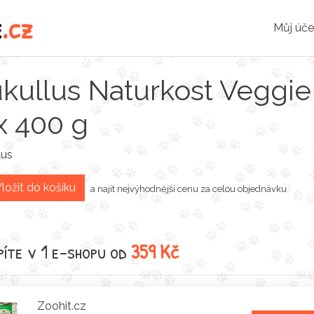
e
.cz
Můj úče
kullus Naturkost Veggie
x 400 g
lus
ložit do košíku
a najít nejvýhodnější cenu za celou objednávku
íte v 1 e-shopu od
359 Kč
Zoohit.cz