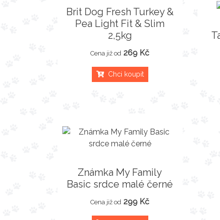
Brit Dog Fresh Turkey &
Pea Light Fit & Slim
2,5kg
T
269 Kč
Cena již od
Chci koupit
Známka My Family
Basic srdce malé černé
299 Kč
Cena již od