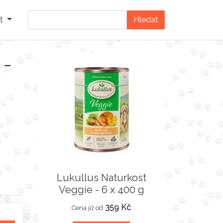
t
 -
Lukullus Naturkost
Veggie - 6 x 400 g
359 Kč
Cena již od