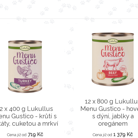
12 x 800 g Lukullu
12 x 400 g Lukullus
Menu Gustico - hov
nu Gustico - krůtí s
s dýní, jablky a
táty, cuketou a mrkví
oregánem
719 Kč
1 379 Kč
Cena již od
Cena již od