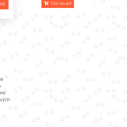
ned
Chci koupit
vé
e
tné
ových