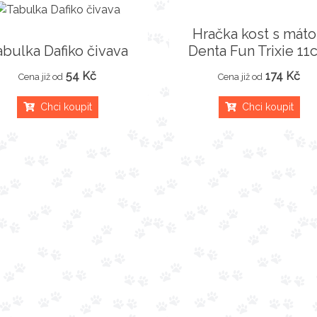
Hračka kost s mát
abulka Dafiko čivava
Denta Fun Trixie 11
54 Kč
174 Kč
Cena již od
Cena již od
Chci koupit
Chci koupit