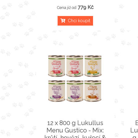
779 Kč
Cena již od
Chci koupit
12 x 800 g Lukullus
Menu Gustico - Mix:
Lu
krůtí, hovězí, kuřecí &
g