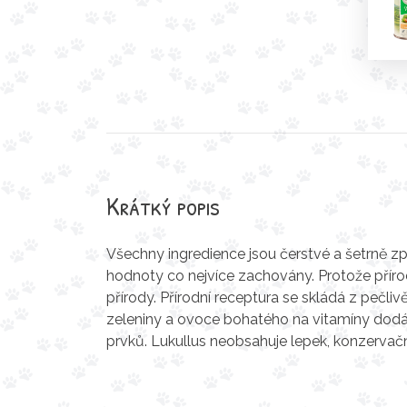
Krátký popis
Všechny ingredience jsou čerstvé a šetrně z
hodnoty co nejvíce zachovány. Protože přírod
přírody. Přírodní receptura se skládá z peč
zeleniny a ovoce bohatého na vitamíny dod
prvků. Lukullus neobsahuje lepek, konzervačn