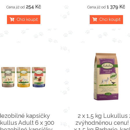
254 Kč
1 379 Kč
Cena již od
Cena již od
Chci koupit
Chci koupit
Bezobilné kapsičky
2 x 1,5 kg Lukullus 
kullus Adult 6 x 300
zvýhodněnou cenu! 
 bezobilné kapsičky
x 1,5 kg Barbarie-ka