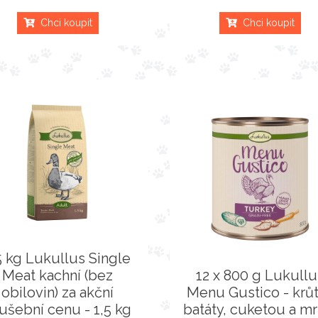
Chci koupit
Chci koupit
5 kg Lukullus Single
Meat kachní (bez
12 x 800 g Lukullu
obilovin) za akční
Menu Gustico - krůt
ušební cenu - 1,5 kg
batáty, cuketou a mr