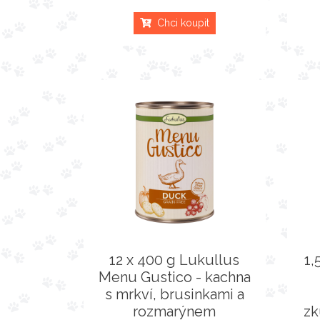
Chci koupit
12 x 400 g Lukullus
1,
Menu Gustico - kachna
s mrkví, brusinkami a
rozmarýnem
zk