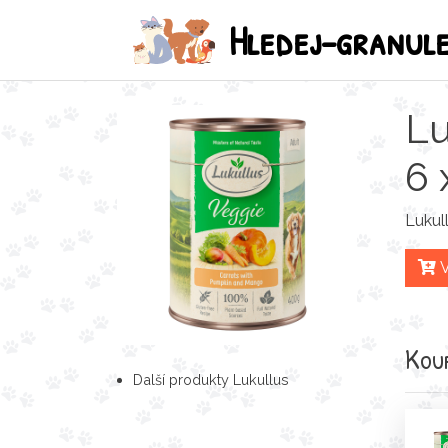
Hledej-granul
Lu
6 
Lukul
V
Koup
Další produkty Lukullus