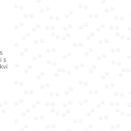
s
í s
kví