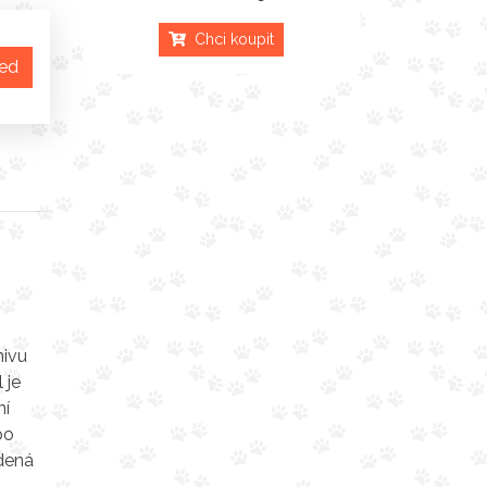
Chci koupit
ned
mivu
 je
ní
po
edená