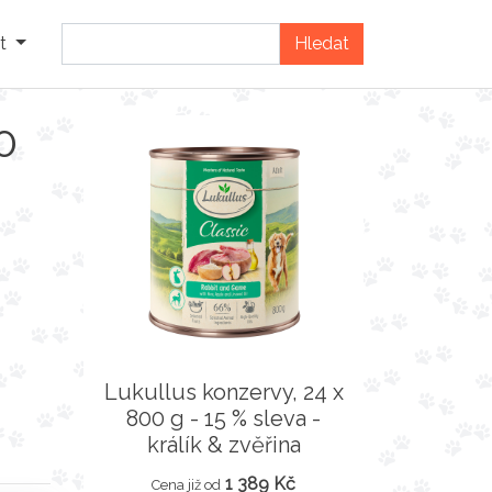
t
0
Lukullus konzervy, 24 x
800 g - 15 % sleva -
králík & zvěřina
1 389 Kč
Cena již od