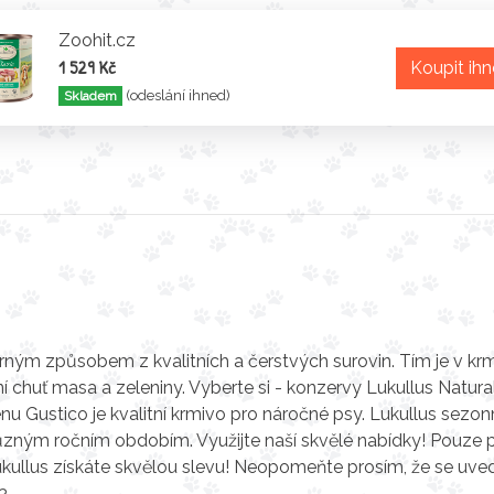
Zoohit.cz
1 529 Kč
Koupit ih
(odeslání ihned)
Skladem
rným způsobem z kvalitních a čerstvých surovin. Tím je v kr
 chuť masa a zeleniny. Vyberte si - konzervy Lukullus Natural
nu Gustico je kvalitní krmivo pro náročné psy. Lukullus sezon
ůzným ročním obdobím. Využijte naší skvělé nabídky! Pouze 
ukullus získáte skvělou slevu! Neopomeňte prosím, že se uv
3.