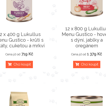
12 x 800 g Lukullu
12 x 400 g Lukullus
Menu Gustico - hov
nu Gustico - krůtí s
s dýní, jablky a
táty, cuketou a mrkví
oregánem
719 Kč
1 379 Kč
Cena již od
Cena již od
Chci koupit
Chci koupit