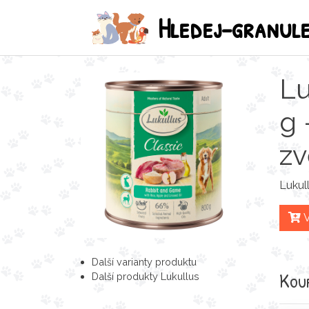
Hledej-granul
Lu
g 
zv
Lukul
V
Další varianty produktu
Koup
Další produkty Lukullus