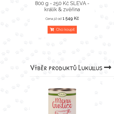
800 g - 250 Kč SLEVA -
králík & zvěřina
1 549 Kč
Cena již od
Chci koupit
Výběr produktů
Lukullus