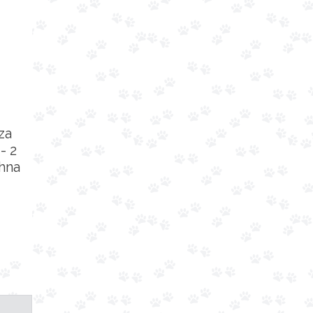
za
- 2
chna