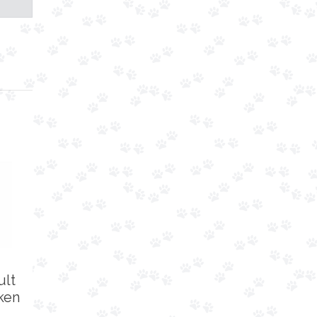
ult
ken