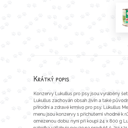
Krátký popis
Konzervy Lukullus pro psy jsou vyráběny šet
Lukullus zachován obsah živin a také původní
přírodní a zdravé krmivo pro psy. Lukullus Me
menu jsou konzervy s příchutemi vhodné k r
omezenou dobu: nyní při koupi 24 x 800 g L
nabídka vztahuje pouze na produkt č. 211431