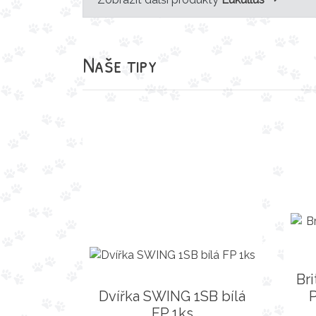
Naše tipy
Br
Dvířka SWING 1SB bílá
P
FP 1ks