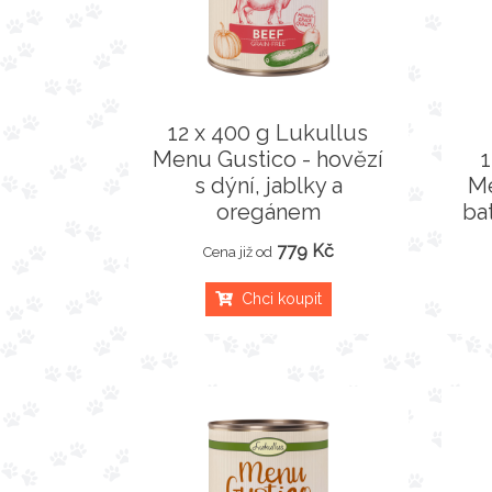
12 x 400 g Lukullus
Menu Gustico - hovězí
s dýní, jablky a
Me
oregánem
ba
779 Kč
Cena již od
Chci koupit