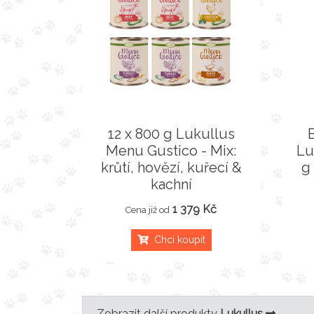
12 x 800 g Lukullus
Menu Gustico - Mix:
Lu
krůtí, hovězí, kuřecí &
g
kachní
1 379 Kč
Cena již od
Chci koupit
Zobrazit další produkty
Lukullus