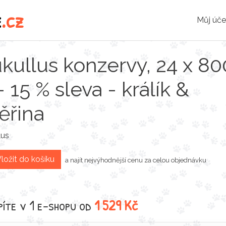
e
.cz
Můj úče
kullus konzervy, 24 x 80
- 15 % sleva - králík &
ěřina
lus
ložit do košíku
a najít nejvýhodnější cenu za celou objednávku
íte v 1 e-shopu od
1 529 Kč