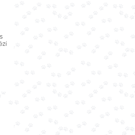
s
ězí