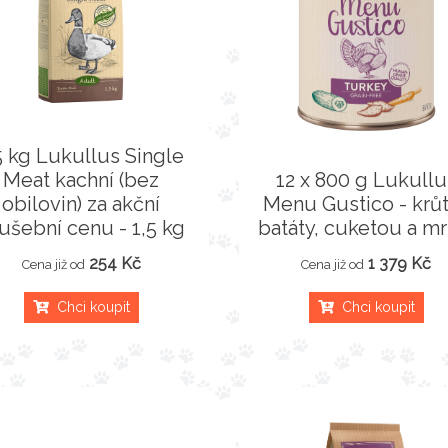
5 kg Lukullus Single
Meat kachní (bez
12 x 800 g Lukullu
obilovin) za akční
Menu Gustico - krůt
ušební cenu - 1,5 kg
batáty, cuketou a mr
254 Kč
1 379 Kč
Cena již od
Cena již od
Chci koupit
Chci koupit