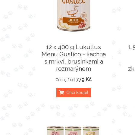
12 x 400 g Lukullus
1,
Menu Gustico - kachna
s mrkví, brusinkami a
rozmarýnem
zk
779 Kč
Cena již od
Chci koupit