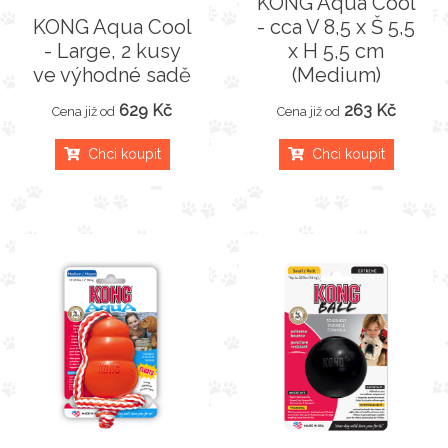
KONG Aqua Cool
KONG Aqua Cool
- cca V 8,5 x Š 5,5
- Large, 2 kusy
x H 5,5 cm
ve výhodné sadě
(Medium)
629 Kč
263 Kč
Cena již od
Cena již od
Chci koupit
Chci koupit