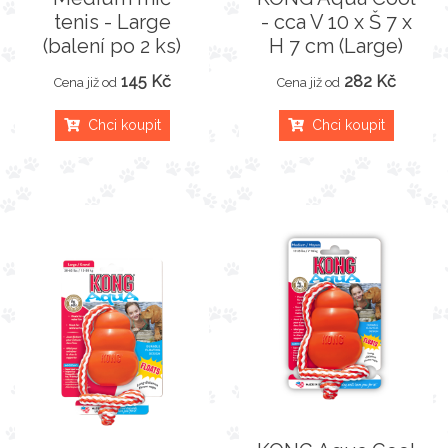
tenis - Large
- cca V 10 x Š 7 x
(balení po 2 ks)
H 7 cm (Large)
145 Kč
282 Kč
Cena již od
Cena již od
Chci koupit
Chci koupit