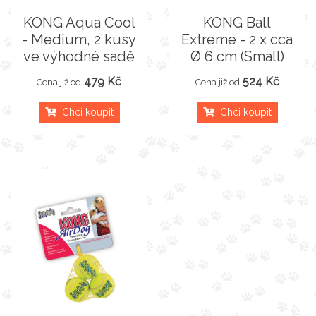
KONG Aqua Cool
KONG Ball
- Medium, 2 kusy
Extreme - 2 x cca
ve výhodné sadě
Ø 6 cm (Small)
479 Kč
524 Kč
Cena již od
Cena již od
Chci koupit
Chci koupit