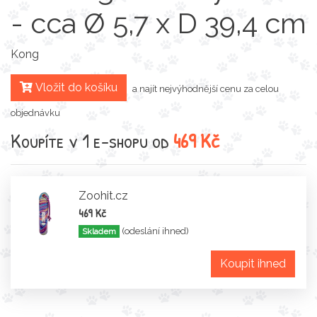
- cca Ø 5,7 x D 39,4 cm
Kong
Vložit do košíku
a najít nejvýhodnější cenu za celou
objednávku
Koupíte v 1 e-shopu od
469 Kč
Zoohit.cz
469 Kč
(odeslání ihned)
Skladem
Koupit ihned