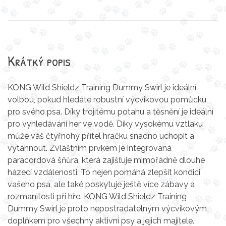
Krátký popis
KONG Wild Shieldz Training Dummy Swirl je ideální
volbou, pokud hledáte robustní výcvikovou pomůcku
pro svého psa. Díky trojitému potahu a těsnění je ideální
pro vyhledávání her ve vodě. Díky vysokému vztlaku
může váš čtyřnohý přítel hračku snadno uchopit a
vytáhnout. Zvláštním prvkem je integrovaná
paracordová šňůra, která zajišťuje mimořádně dlouhé
házecí vzdálenosti. To nejen pomáhá zlepšit kondici
vašeho psa, ale také poskytuje ještě více zábavy a
rozmanitosti při hře. KONG Wild Shieldz Training
Dummy Swirl je proto nepostradatelným výcvikovým
doplňkem pro všechny aktivní psy a jejich majitele.