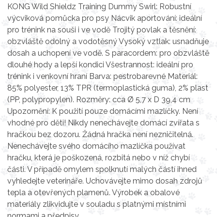
KONG Wild Shieldz Training Dummy Swirl: Robustní
výcviková pomůcka pro psy Nácvik aportování: ideální
pro trénink na souši i ve vodě Trojitý povlak a těsnění:
obzvláště odolný a vodotěsný Vysoký vztlak: usnadňuje
dosah a uchopení ve vodě. S paracordem: pro obzvláště
dlouhé hody a lepší kondici Všestrannost: ideální pro
trénink i venkovní hraní Barva: pestrobarevné Materiál:
85% polyester, 13% TPR (termoplastická guma), 2% plast
(PP, polypropylen). Rozměry: cca Ø 5,7 x D 39,4 cm
Upozornění: K použití pouze domácími mazlíčky. Není
vhodné pro děti! Nikdy nenechávejte domácí zvířata s
hračkou bez dozoru. Žádná hračka není nezničitelná.
Nenechávejte svého domácího mazlíčka používat
hračku, která je poškozená, rozbitá nebo v níž chybí
části. V případě omylem spolknutí malých částí ihned
vyhledejte veterináře. Uchovávejte mimo dosah zdrojů
tepla a otevřených plamenů. Výrobek a obalové
materiály zlikvidujte v souladu s platnými místními
normami a předpisy.