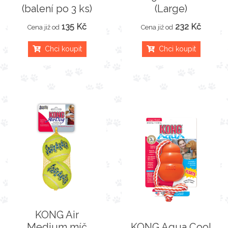
(balení po 3 ks)
(Large)
135 Kč
232 Kč
Cena již od
Cena již od
Chci koupit
Chci koupit
KONG Air
Medium míč
KONG Aqua Cool