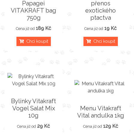
Papagei
přenos
VITAKRAFT bag
exotického
750g
ptactva
189 Kč
19 Kč
Cena již od
Cena již od
Chci koupit
Chci koupit
Bylinky Vitakraft
Vogel Salat Mix
Menu Vitakraft
10g
Vital andulka 1kg
29 Kč
129 Kč
Cena již od
Cena již od