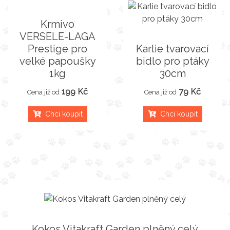
Krmivo
VERSELE-LAGA
Prestige pro
Karlie tvarovací
velké papoušky
bidlo pro ptáky
1kg
30cm
199 Kč
79 Kč
Cena již od
Cena již od
Chci koupit
Chci koupit
Kokos Vitakraft Garden plněný celý