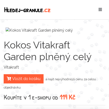
Hledej-granule
.cz
Kokos Vitakraft
Garden plněný celý
Vitakraft
Vložit do košíku
a najít nejvýhodnější cenu za celou
objednávku
Koupíte v 1 e-shopu od
119 Kč