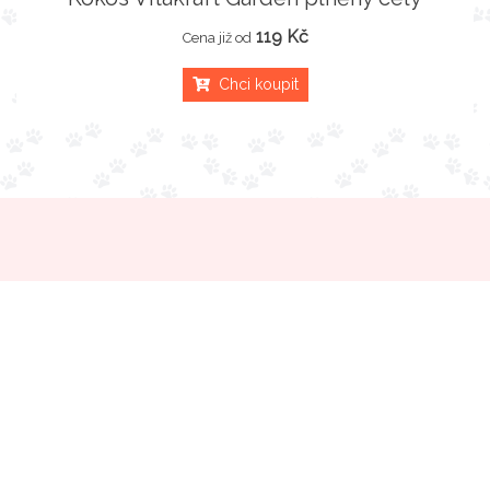
119 Kč
Cena již od
Chci koupit
Hledej-granule
.cz
Hledáte, kde koupit granule, kapsičky nebo konzervy
pro své zvířecí mazlíčky?
Vyhledejte krmivo, stelivo, obojky na našich
stránkách, vložte je do našeho pomyslného košíku a