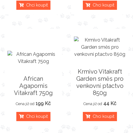
Chci koupit
Chci koupit
Krmivo Vitakraft
African
Garden směs pro
Agapornis
venkovní ptactvo
Vitakraft 750g
850g
199 Kč
44 Kč
Cena již od
Cena již od
Chci koupit
Chci koupit