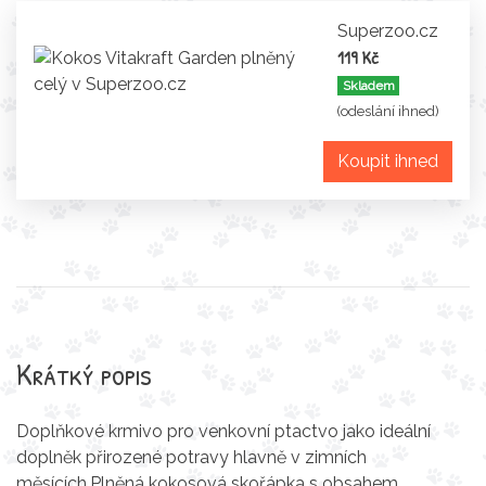
Superzoo.cz
119 Kč
Skladem
(odeslání ihned)
Koupit ihned
Krátký popis
Doplňkové krmivo pro venkovní ptactvo jako ideální
doplněk přirozené potravy hlavně v zimních
měsících.Plněná kokosová skořápka s obsahem