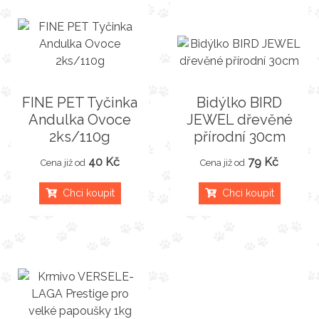
FINE PET Tyčinka
Bidýlko BIRD
Andulka Ovoce
JEWEL dřevěné
2ks/110g
přírodní 30cm
40 Kč
79 Kč
Cena již od
Cena již od
Chci koupit
Chci koupit